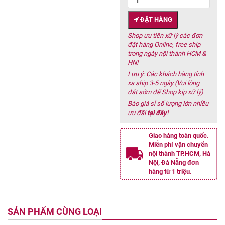
ĐẶT HÀNG
Shop ưu tiên xữ lý các đơn
đặt hàng Online, free ship
trong ngày nội thành HCM &
HN!
Lưu ý: Các khách hàng tỉnh
xa ship 3-5 ngày (Vui lòng
đặt sớm để Shop kịp xữ lý)
Báo giá sỉ số lượng lớn nhiều
ưu đãi
tại đây
!
Giao hàng toàn quốc.
Miễn phí vận chuyển
nội thành TP.HCM, Hà
Nội, Đà Nẵng đơn
hàng từ 1 triệu.
SẢN PHẨM CÙNG LOẠI