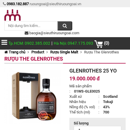
0983.182.887
ruoungoai@sieuthiruoungoai.vn
baogia@sieuthiruoungoai.com
|
(0)
Tp.HCM: 0902.385.002
Hà Nội: 0947.175.093
Trang chủ
Product
Rượu Single Malt
Rượu The Glenrothes
RƯỢU THE GLENROTHES
GLENROTHES 25 YO
19.000.000 đ
Mã sản phẩm
:
01WS-GLE0025
Xuất xứ
:
Scotland
Nhãn hiệu
:
Tokaji
Nồng độ (% vol)
:
43%
Thể tích (ml)
:
700
Số lượng