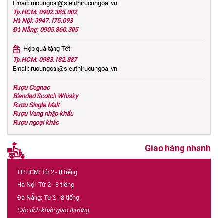
Email: ruoungoai@sieuthiruoungoai.vn
Tp.HCM: 0902.385.002
Hà Nội: 0947.175.093
Đà Nẵng: 0905.860.305
Hộp quà tặng Tết:
Tp.HCM: 0983.182.887
Email: ruoungoai@sieuthiruoungoai.vn
Rượu Cognac
Blended Scotch Whisky
Rượu Single Malt
Rượu Vang nhập khẩu
Rượu ngoại khác
Giao hàng nhanh
TP.HCM: Từ 2 - 8 tiếng
Hà Nội: Từ 2 - 8 tiếng
Đà Nẵng: Từ 2 - 8 tiếng
Các tỉnh khác giao thường