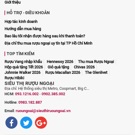
Giới thiệu
HỖ TRỢ - ĐIỀU KHOẢN
Hợp tác kinh doanh
Hướng dẫn mua hàng
Bao lâu tôi nhận được hàng sau khi thanh toán?
Địa chỉ thu mua rượu ngoại uy tín tại TP Hồ Chí Minh
TOP TÌM KIẾM
Rượu Vang nhập khẩu
Hennessy 2026
Thu mua Rượu Ngoại
Hộp quà tặng Tết 2026
Giỏ quà tặng
Chivas 2026
Johnnie Walker 2026
Rượu Macallan 2026
The Glenlivet
Rượu Hibiki
SIÊU THỊ RƯỢU NGOẠI
Địa chỉ: Hệ thống siêu thị Metro, Coopmart, Big C...
HCM
:
093.1216.002
-
0902.385.002
Hotline
:
0983.182.887
Email
:
ruoungoai@sieuthiruoungoai.vn