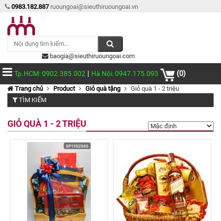
0983.182.887
ruoungoai@sieuthiruoungoai.vn
baogia@sieuthiruoungoai.com
|
(0)
Tp.HCM: 0902.385.002
Hà Nội: 0947.175.093
Trang chủ
Product
Giỏ quà tặng
Giỏ quà 1 - 2 triệu
TÌM KIẾM
GIỎ QUÀ 1 - 2 TRIỆU