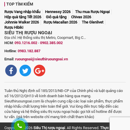
TOP TÌM KIẾM
Rượu Vang nhập khẩu
Hennessy 2026
Thu mua Rượu Ngoại
Hộp quà tặng Tết 2026
Giỏ quà tặng
Chivas 2026
Johnnie Walker 2026
Rượu Macallan 2026
The Glenlivet
Rượu Hibiki
SIÊU THỊ RƯỢU NGOẠI
Địa chỉ: Hệ thống siêu thị Metro, Coopmart, Big C...
HCM
:
093.1216.002
-
0902.385.002
Hotline
:
0983.182.887
Email
:
ruoungoai@sieuthiruoungoai.vn
Tuân thủ Nghị định số 185/2013/NĐ-CP của Chính phủ và luật quảng cáo
số 16/2012/QH13 về kinh doanh bán hàng qua mạng.
Sieuthiruoungoai.com là chuyên cung cấp các loại sản phẩm, thực phẩm
nhập khẩu chất lượng trên toàn thế giới. Vui lòng đến trực tiếp đến các
cửa hàng và hệ thống siêu thị rượu ngoại hoặc gọi tới số hotline để được
tư vấn. (giá trên website chỉ mang tính chất tham khảo)
Copyright © 2026
Siêu Thị rượu ngoại
. All Rights Reserved.
Thực phẩm