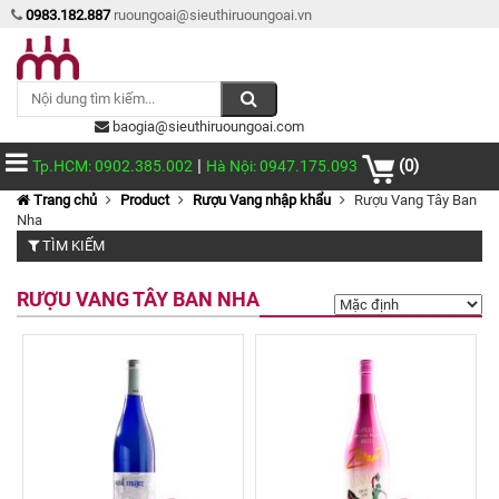
0983.182.887
ruoungoai@sieuthiruoungoai.vn
baogia@sieuthiruoungoai.com
|
(0)
Tp.HCM: 0902.385.002
Hà Nội: 0947.175.093
Trang chủ
Product
Rượu Vang nhập khẩu
Rượu Vang Tây Ban
Nha
TÌM KIẾM
RƯỢU VANG TÂY BAN NHA