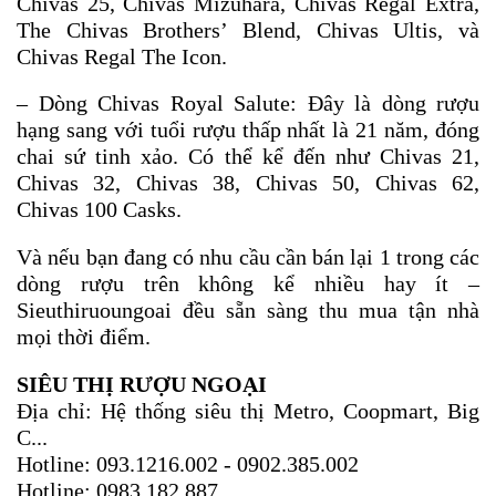
Chivas 25, Chivas Mizuhara, Chivas Regal Extra, 
The Chivas Brothers’ Blend, Chivas Ultis, và 
Chivas Regal The Icon.
– Dòng Chivas Royal Salute: Đây là dòng rượu 
hạng sang với tuổi rượu thấp nhất là 21 năm, đóng 
chai sứ tinh xảo. Có thể kể đến như Chivas 21, 
Chivas 32, Chivas 38, Chivas 50, Chivas 62, 
Chivas 100 Casks.
Và nếu bạn đang có nhu cầu cần bán lại 1 trong các 
dòng rượu trên không kể nhiều hay ít – 
Sieuthiruoungoai đều sẵn sàng thu mua tận nhà 
mọi thời điểm.
SIÊU THỊ RƯỢU NGOẠI
Địa chỉ: Hệ thống siêu thị Metro, Coopmart, Big 
C...
Hotline: 093.1216.002 - 0902.385.002
Hotline: 0983.182.887 