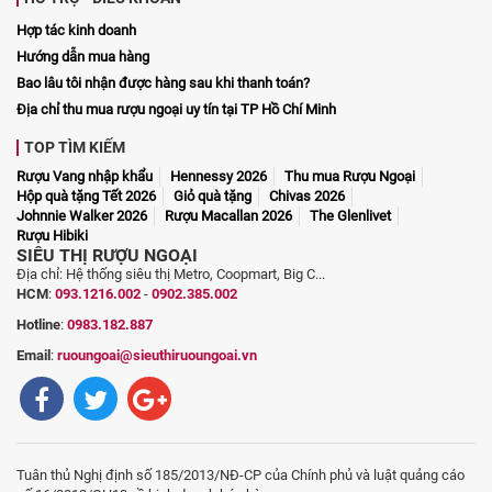
Hợp tác kinh doanh
Hướng dẫn mua hàng
Bao lâu tôi nhận được hàng sau khi thanh toán?
Địa chỉ thu mua rượu ngoại uy tín tại TP Hồ Chí Minh
TOP TÌM KIẾM
Rượu Vang nhập khẩu
Hennessy 2026
Thu mua Rượu Ngoại
Hộp quà tặng Tết 2026
Giỏ quà tặng
Chivas 2026
Johnnie Walker 2026
Rượu Macallan 2026
The Glenlivet
Rượu Hibiki
SIÊU THỊ RƯỢU NGOẠI
Địa chỉ: Hệ thống siêu thị Metro, Coopmart, Big C...
HCM
:
093.1216.002
-
0902.385.002
Hotline
:
0983.182.887
Email
:
ruoungoai@sieuthiruoungoai.vn
Tuân thủ Nghị định số 185/2013/NĐ-CP của Chính phủ và luật quảng cáo