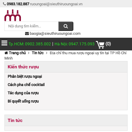
0983.182.887
ruoungoai@sieuthiruoungoai.vn
baogia@sieuthiruoungoai.com
|
(0)
Tp.HCM: 0902.385.002
Hà Nội: 0947.175.093
Trang chủ
Tin tức
Địa chỉ thu mua rượu ngoại uy tín tại TP Hồ Chí
Minh
Kiến thức rượu
Phân biệt rượu ngoại
Cách pha chế cocktail
Tác dụng của rượu
Bí quyết uống rượu
Tin tức