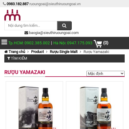
0983.182.887
ruoungoai@sieuthiruoungoai.vn
baogia@sieuthiruoungoai.com
|
(0)
Tp.HCM: 0902.385.002
Hà Nội: 0947.175.093
Trang chủ
Product
Rượu Single Malt
Rượu Yamazaki
TÌM KIẾM
RƯỢU YAMAZAKI