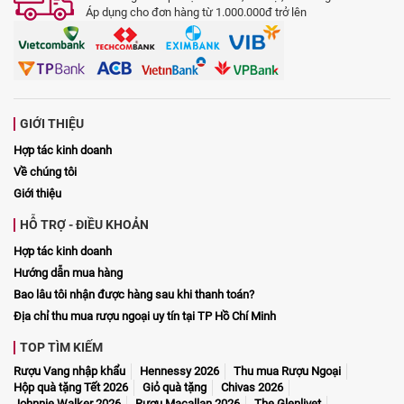
Áp dụng cho đơn hàng từ 1.000.000đ trở lên
GIỚI THIỆU
Hợp tác kinh doanh
Về chúng tôi
Giới thiệu
HỖ TRỢ - ĐIỀU KHOẢN
Hợp tác kinh doanh
Hướng dẫn mua hàng
Bao lâu tôi nhận được hàng sau khi thanh toán?
Địa chỉ thu mua rượu ngoại uy tín tại TP Hồ Chí Minh
TOP TÌM KIẾM
Rượu Vang nhập khẩu
Hennessy 2026
Thu mua Rượu Ngoại
Hộp quà tặng Tết 2026
Giỏ quà tặng
Chivas 2026
Johnnie Walker 2026
Rượu Macallan 2026
The Glenlivet