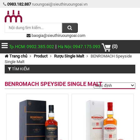
0983.182.887
ruoungoai@sieuthiruoungoai.vn
baogia@sieuthiruoungoai.com
|
(0)
Tp.HCM: 0902.385.002
Hà Nội: 0947.175.093
Trang chủ
Product
Rượu Single Malt
BENROMACH Speyside
Single Malt
TÌM KIẾM
BENROMACH SPEYSIDE SINGLE MALT