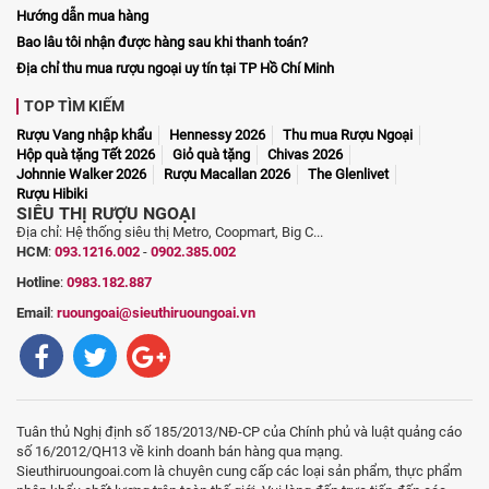
Hướng dẫn mua hàng
Bao lâu tôi nhận được hàng sau khi thanh toán?
Địa chỉ thu mua rượu ngoại uy tín tại TP Hồ Chí Minh
TOP TÌM KIẾM
Rượu Vang nhập khẩu
Hennessy 2026
Thu mua Rượu Ngoại
Hộp quà tặng Tết 2026
Giỏ quà tặng
Chivas 2026
Johnnie Walker 2026
Rượu Macallan 2026
The Glenlivet
Rượu Hibiki
SIÊU THỊ RƯỢU NGOẠI
Địa chỉ: Hệ thống siêu thị Metro, Coopmart, Big C...
HCM
:
093.1216.002
-
0902.385.002
Hotline
:
0983.182.887
Email
:
ruoungoai@sieuthiruoungoai.vn
Tuân thủ Nghị định số 185/2013/NĐ-CP của Chính phủ và luật quảng cáo
số 16/2012/QH13 về kinh doanh bán hàng qua mạng.
Sieuthiruoungoai.com là chuyên cung cấp các loại sản phẩm, thực phẩm