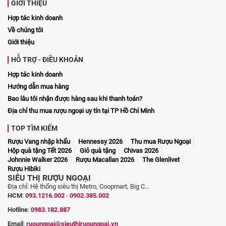
GIỚI THIỆU
Hợp tác kinh doanh
Về chúng tôi
Giới thiệu
HỖ TRỢ - ĐIỀU KHOẢN
Hợp tác kinh doanh
Hướng dẫn mua hàng
Bao lâu tôi nhận được hàng sau khi thanh toán?
Địa chỉ thu mua rượu ngoại uy tín tại TP Hồ Chí Minh
TOP TÌM KIẾM
Rượu Vang nhập khẩu
Hennessy 2026
Thu mua Rượu Ngoại
Hộp quà tặng Tết 2026
Giỏ quà tặng
Chivas 2026
Johnnie Walker 2026
Rượu Macallan 2026
The Glenlivet
Rượu Hibiki
SIÊU THỊ RƯỢU NGOẠI
Địa chỉ: Hệ thống siêu thị Metro, Coopmart, Big C...
HCM
:
093.1216.002
-
0902.385.002
Hotline
:
0983.182.887
Email
:
ruoungoai@sieuthiruoungoai.vn