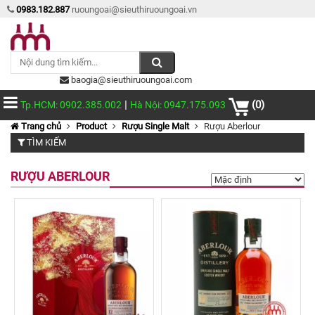
0983.182.887
ruoungoai@sieuthiruoungoai.vn
baogia@sieuthiruoungoai.com
|
(0)
Tp.HCM: 0902.385.002
Hà Nội: 0947.175.093
Trang chủ
Product
Rượu Single Malt
Rượu Aberlour
TÌM KIẾM
RƯỢU ABERLOUR