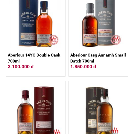
Aberlour 14YO Double Cask
Aberlour Casg Annamh Small
700ml
Batch 700ml
3.100.000 đ
1.850.000 đ