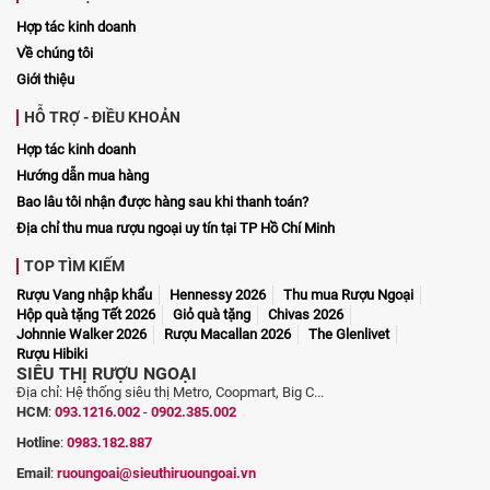
Hợp tác kinh doanh
Về chúng tôi
Giới thiệu
HỖ TRỢ - ĐIỀU KHOẢN
Hợp tác kinh doanh
Hướng dẫn mua hàng
Bao lâu tôi nhận được hàng sau khi thanh toán?
Địa chỉ thu mua rượu ngoại uy tín tại TP Hồ Chí Minh
TOP TÌM KIẾM
Rượu Vang nhập khẩu
Hennessy 2026
Thu mua Rượu Ngoại
Hộp quà tặng Tết 2026
Giỏ quà tặng
Chivas 2026
Johnnie Walker 2026
Rượu Macallan 2026
The Glenlivet
Rượu Hibiki
SIÊU THỊ RƯỢU NGOẠI
Địa chỉ: Hệ thống siêu thị Metro, Coopmart, Big C...
HCM
:
093.1216.002
-
0902.385.002
Hotline
:
0983.182.887
Email
:
ruoungoai@sieuthiruoungoai.vn