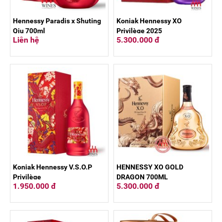
Hennessy Paradis x Shuting
Koniak Hennessy XO
Qiu 700ml
Privilège 2025
Liên hệ
5.300.000 đ
Koniak Hennessy V.S.O.P
HENNESSY XO GOLD
Privilège
DRAGON 700ML
1.950.000 đ
5.300.000 đ