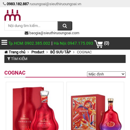
0983.182.887
ruoungoai@sieuthiruoungoai.vn
baogia@sieuthiruoungoai.com
|
(0)
Tp.HCM: 0902.385.002
Hà Nội: 0947.175.093
Trang chủ
Product
BỘ SƯU TẬP
COGNAC
TÌM KIẾM
COGNAC