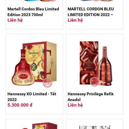
Martell Cordon Bleu Limited
MARTELL CORDON BLEU
Edition 2023 700ml
LIMITED EDITION 2022 –
Liên hệ
Liên hệ
700ML
Hennessy XO Limited - Tết
Hennessy Privilège Refik
2022
Anadol
5.300.000 đ
Liên hệ