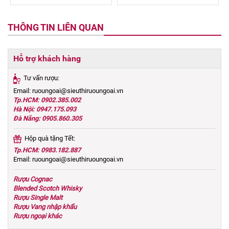
THÔNG TIN LIÊN QUAN
Hỗ trợ khách hàng
Tư vấn rượu:
Email: ruoungoai@sieuthiruoungoai.vn
Tp.HCM: 0902.385.002
Hà Nội: 0947.175.093
Đà Nẵng: 0905.860.305
Hộp quà tặng Tết:
Tp.HCM: 0983.182.887
Email: ruoungoai@sieuthiruoungoai.vn
Rượu Cognac
Blended Scotch Whisky
Rượu Single Malt
Rượu Vang nhập khẩu
Rượu ngoại khác