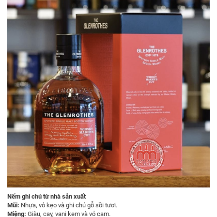
Nếm ghi chú từ nhà sản xuất
Mũi:
Nhựa, vỏ kẹo và ghi chú gỗ sồi tươi.
Miệng:
Giàu, cay, vani kem và vỏ cam.