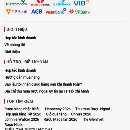
GIỚI THIỆU
Hợp tác kinh doanh
Về chúng tôi
Giới thiệu
HỖ TRỢ - ĐIỀU KHOẢN
Hợp tác kinh doanh
Hướng dẫn mua hàng
Bao lâu tôi nhận được hàng sau khi thanh toán?
Địa chỉ thu mua rượu ngoại uy tín tại TP Hồ Chí Minh
TOP TÌM KIẾM
Rượu Vang nhập khẩu
Hennessy 2026
Thu mua Rượu Ngoại
Hộp quà tặng Tết 2026
Giỏ quà tặng
Chivas 2026
Johnnie Walker 2026
Rượu Macallan 2026
The Glenlivet
Rượu Hibiki
SIÊU THỊ RƯỢU NGOẠI