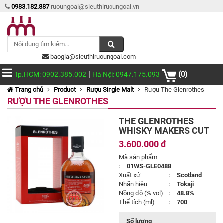
0983.182.887
ruoungoai@sieuthiruoungoai.vn
baogia@sieuthiruoungoai.com
|
(0)
Tp.HCM: 0902.385.002
Hà Nội: 0947.175.093
Trang chủ
Product
Rượu Single Malt
Rượu The Glenrothes
RƯỢU THE GLENROTHES
THE GLENROTHES
WHISKY MAKERS CUT
3.600.000 đ
Mã sản phẩm
:
01WS-GLE0488
Xuất xứ
:
Scotland
Nhãn hiệu
:
Tokaji
Nồng độ (% vol)
:
48.8%
Thể tích (ml)
:
700
Số lượng