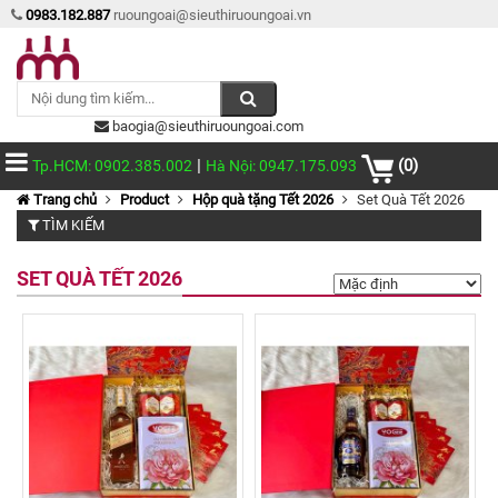
0983.182.887
ruoungoai@sieuthiruoungoai.vn
baogia@sieuthiruoungoai.com
|
(0)
Tp.HCM: 0902.385.002
Hà Nội: 0947.175.093
Trang chủ
Product
Hộp quà tặng Tết 2026
Set Quà Tết 2026
TÌM KIẾM
SET QUÀ TẾT 2026