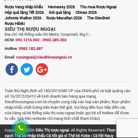
Rượu Vang nhập khẩu
Hennessy 2026
Thu mua Rượu Ngoại
Hộp quà tặng Tết 2026
Giỏ quà tặng
Chivas 2026
Johnnie Walker 2026
Rượu Macallan 2026
The Glenlivet
Rượu Hibiki
SIÊU THỊ RƯỢU NGOẠI
Địa chỉ: Hệ thống siêu thị Metro, Coopmart, Big C...
HCM
:
093.1216.002
-
0902.385.002
Hotline
:
0983.182.887
Email
:
ruoungoai@sieuthiruoungoai.vn
Tuân thủ Nghị định số 185/2013/NĐ-CP của Chính phủ và luật quảng cáo
số 16/2012/QH13 về kinh doanh bán hàng qua mạng.
Sieuthiruoungoai.com là chuyên cung cấp các loại sản phẩm, thực phẩm
nhập khẩu chất lượng trên toàn thế giới. Vui lòng đến trực tiếp đến các
cửa hàng và hệ thống siêu thị rượu ngoại hoặc gọi tới số hotline để được
tư vấn. (giá trên website chỉ mang tính chất tham khảo)
Copyright © 2026
Siêu Thị rượu ngoại
. All Rights Reserved.
Thực phẩm
sạch
Thịt bò nhập khẩu
Cá hồi giá sỉ
Thịt bò Kobe
|
Cá hồi Nauy