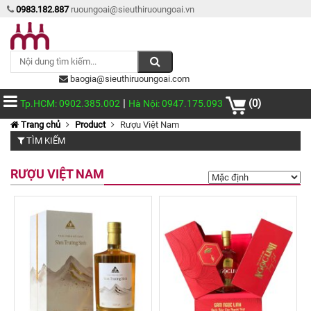
0983.182.887
ruoungoai@sieuthiruoungoai.vn
baogia@sieuthiruoungoai.com
|
(0)
Tp.HCM: 0902.385.002
Hà Nội: 0947.175.093
Trang chủ
Product
Rượu Việt Nam
TÌM KIẾM
RƯỢU VIỆT NAM