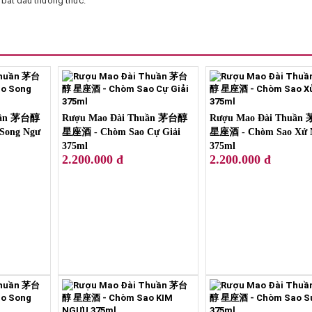
bắt đầu thưởng thức.
uần 茅台醇
Rượu Mao Đài Thuần 茅台醇
Rượu Mao Đài Thuần
Song Ngư
星座酒 - Chòm Sao Cự Giải
星座酒 - Chòm Sao Xử 
375ml
375ml
2.200.000 đ
2.200.000 đ