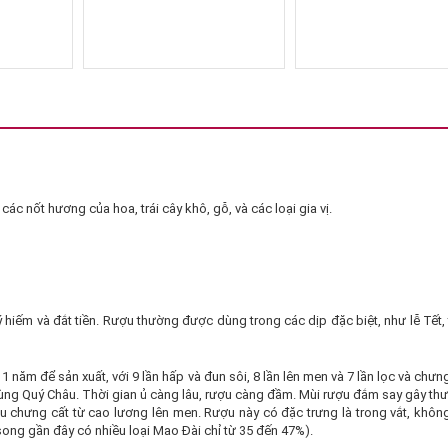
c nốt hương của hoa, trái cây khô, gỗ, và các loại gia vị.
iếm và đắt tiền. Rượu thường được dùng trong các dịp đặc biệt, như lễ Tết, 
m để sản xuất, với 9 lần hấp và đun sôi, 8 lần lên men và 7 lần lọc và chưn
 vùng Quý Châu. Thời gian ủ càng lâu, rượu càng đầm. Mùi rượu đắm say gây th
hưng cất từ cao lương lên men. Rượu này có đặc trưng là trong vắt, khôn
song gần đây có nhiều loại Mao Đài chỉ từ 35 đến 47%).