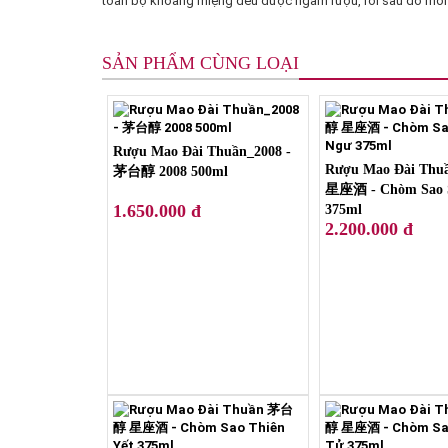
toàn bộ khoang miệng đều được ngấm rượu, rồi sau đó mới 
SẢN PHẨM CÙNG LOẠI
Rượu Mao Đài Thuần_2008 -
Rượu Mao Đài Th
茅台醇 2008 500ml
星座酒 - Chòm Sao 
1.650.000 đ
375ml
2.200.000 đ