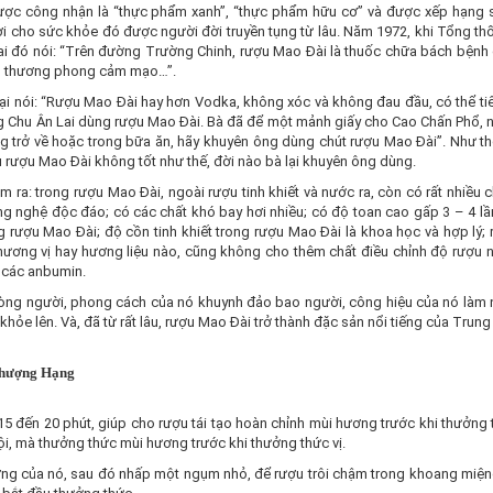
c công nhận là “thực phẩm xanh”, “thực phẩm hữu cơ” và được xếp hạng
i cho sức khỏe đó được người đời truyền tụng từ lâu. Năm 1972, khi Tổng th
Lai đó nói: “Trên đường Trường Chinh, rượu Mao Đài là thuốc chữa bách bệnh
ứng thương phong cảm mạo…”.
lại nói: “Rượu Mao Đài hay hơn Vodka, không xóc và không đau đầu, có thể ti
ớng Chu Ân Lai dùng rượu Mao Đài. Bà đã để một mảnh giấy cho Cao Chấn Phổ, 
ng trở về hoặc trong bữa ăn, hãy khuyên ông dùng chút rượu Mao Đài”. Như th
ếu rượu Mao Đài không tốt như thế, đời nào bà lại khuyên ông dùng.
ìm ra: trong rượu Mao Đài, ngoài rượu tinh khiết và nước ra, còn có rất nhiều c
 nghệ độc đáo; có các chất khó bay hơi nhiều; có độ toan cao gấp 3 – 4 lần
g rượu Mao Đài; độ cồn tinh khiết trong rượu Mao Đài là khoa học và hợp lý;
hương vị hay hương liệu nào, cũng không cho thêm chất điều chỉnh độ rượu n
 các anbumin.
lòng người, phong cách của nó khuynh đảo bao người, công hiệu của nó làm 
ỏe lên. Và, đã từ rất lâu, rượu Mao Đài trở thành đặc sản nổi tiếng của Trung
Thượng Hạng
15 đến 20 phút, giúp cho rượu tái tạo hoàn chỉnh mùi hương trước khi thưởng 
, mà thưởng thức mùi hương trước khi thưởng thức vị.
ương của nó, sau đó nhấp một ngụm nhỏ, để rượu trôi chậm trong khoang miện