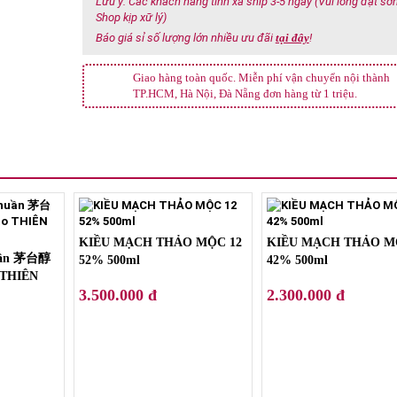
Lưu ý: Các khách hàng tỉnh xa ship 3-5 ngày (Vui lòng đặt s
Shop kịp xữ lý)
Báo giá sỉ số lượng lớn nhiều ưu đãi
tại đây
!
Giao hàng toàn quốc. Miễn phí vận chuyển nội thành
TP.HCM, Hà Nội, Đà Nẵng đơn hàng từ 1 triệu.
KIỀU MẠCH THẢO MỘC 12
KIỀU MẠCH THẢO M
uần 茅台醇
52% 500ml
42% 500ml
 THIÊN
3.500.000 đ
2.300.000 đ