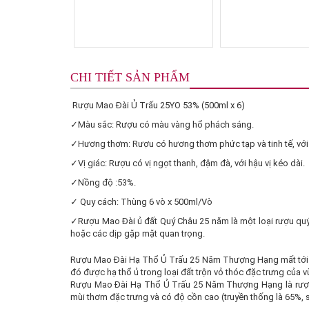
CHI TIẾT SẢN PHẨM
Rượu Mao Đài Ủ Trấu 25YO 53% (500ml x 6)
✓Màu sắc: Rượu có màu vàng hổ phách sáng.
✓Hương thơm: Rượu có hương thơm phức tạp và tinh tế, với cá
✓Vị giác: Rượu có vị ngọt thanh, đậm đà, với hậu vị kéo dài.
✓Nồng độ :53%.
✓ Quy cách: Thùng 6 vò x 500ml/Vò
✓Rượu Mao Đài ủ đất Quý Châu 25 năm là một loại rượu quý h
hoặc các dịp gặp mặt quan trọng.
Rượu Mao Đài Hạ Thổ Ủ Trấu 25 Năm Thượng Hạng mất tới 1 nă
đó được hạ thổ ủ trong loại đất trộn vỏ thóc đặc trưng của
Rượu Mao Đài Hạ Thổ Ủ Trấu 25 Năm Thượng Hạng là rượu c
mùi thơm đặc trưng và có độ cồn cao (truyền thống là 65%, 