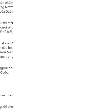
 sản phẩm
ống Nixơn
 của Quân
êu trừ mệt
người phụ
ế đủ biết,
hất có lợi
 các loại
 rượu Mao
ào; trong
người đời
 Quốc.
thức. Sau
g, để cho