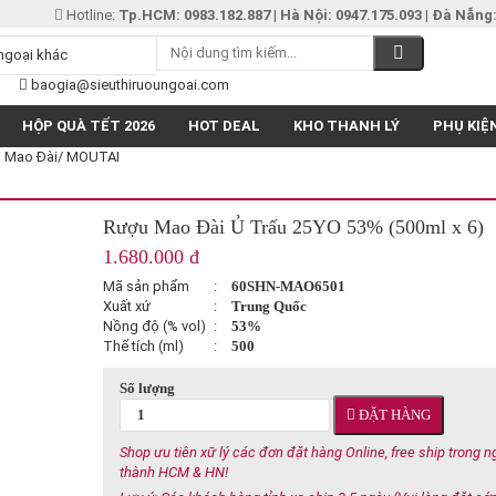
Hotline:
Tp.HCM: 0983.182.887
|
Hà Nội: 0947.175.093
|
Đà Nẵng:
baogia@sieuthiruoungoai.com
HỘP QUÀ TẾT 2026
HOT DEAL
KHO THANH LÝ
PHỤ KIỆ
 Mao Đài/ MOUTAI
Rượu Mao Đài Ủ Trấu 25YO 53% (500ml x 6)
1.680.000 đ
Mã sản phẩm
:
60SHN-MAO6501
Xuất xứ
:
Trung Quốc
Nồng độ (% vol)
:
53%
Thể tích (ml)
:
500
Số lượng
ĐẶT HÀNG
Shop ưu tiên xữ lý các đơn đặt hàng Online, free ship trong n
thành HCM & HN!