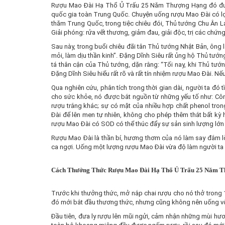
Rượu Mao Đài Hạ Thổ Ủ Trấu 25 Năm Thượng Hạng đó đượ
quốc gia toàn Trung Quốc. Chuyện uống rượu Mao Đài có lợ
thăm Trung Quốc, trong tiệc chiêu đói, Thủ tướng Chu Ân 
Giải phóng: rửa vết thương, giảm đau, giải độc, trị các ch
Sau này, trong buổi chiêu đãi tân Thủ tướng Nhật Bản, ông 
mỏi, làm dịu thần kinh”. Đặng Dĩnh Siêu rất ủng hộ Thủ tư
tá thân cận của Thủ tướng, dặn rằng: “Tối nay, khi Thủ tướ
Đặng Dĩnh Siêu hiểu rất rõ và rất tín nhiệm rượu Mao Đài. N
Qua nghiên cứu, phân tích trong thời gian dài, người ta đó t
cho sức khỏe, nó được bắt nguồn từ những yếu tố như: Công
rượu trắng khác; sự có mặt của nhiều hợp chất phenol tron
Đài để lên men tự nhiên, không cho phép thêm thắt bất kỳ 
rượu Mao Đài có SOD có thể thúc đẩy sự sản sinh lượng lớn
Rượu Mao Đài là thần bí, hương thơm của nó làm say đắm 
ca ngợi. Uống một lượng rượu Mao Đài vừa độ làm người ta kh
Cách Thưởng Thức Rượu Mao Đài Hạ Thổ Ủ Trấu 25 Năm 
Trước khi thưởng thức, mở nắp chai rượu cho nó thở trong 
đó mới bắt đầu thương thức, nhưng cũng không nên uống vội
Đầu tiên, đưa ly rượu lên mũi ngửi, cảm nhận những mùi h