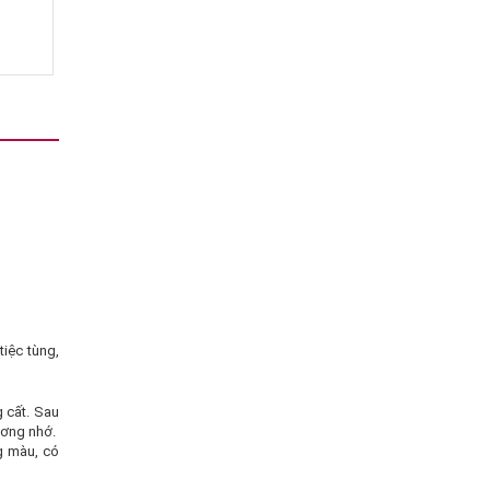
tiệc tùng,
g cất. Sau
ương nhớ.
g màu, có