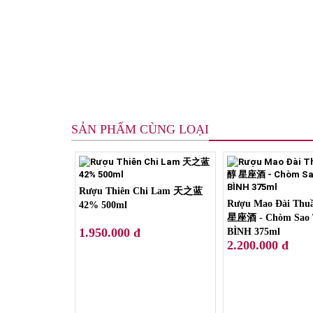
SẢN PHẨM CÙNG LOẠI
Rượu Thiên Chi Lam 天之蓝
Rượu Mao Đài Th
42% 500ml
星座酒 - Chòm Sao
1.950.000 đ
BÌNH 375ml
2.200.000 đ