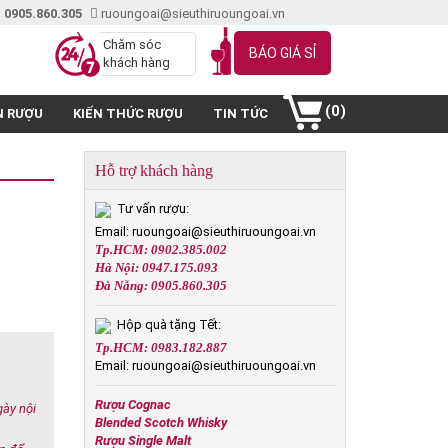
 0905.860.305
ruoungoai@sieuthiruoungoai.vn
Chăm sóc
BÁO GIÁ SỈ
khách hàng
(0)
N RƯỢU
KIẾN THỨC RƯỢU
TIN TỨC
Hỗ trợ khách hàng
Tư vấn rượu:
Email: ruoungoai@sieuthiruoungoai.vn
Tp.HCM: 0902.385.002
Hà Nội: 0947.175.093
Đà Nẵng: 0905.860.305
Hộp quà tặng Tết:
Tp.HCM: 0983.182.887
Email: ruoungoai@sieuthiruoungoai.vn
Rượu Cognac
gày nội
Blended Scotch Whisky
Rượu Single Malt