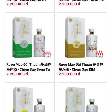
2.200.000 đ
2.200.000 đ
375ml
375ml
Rượu Mao Đài Thuần 茅台醇
Rượu Mao Đài Thuần 茅台醇
星座酒 - Chòm Sao Song Tử
星座酒 - Chòm Sao KIM
2.200.000 đ
2.200.000 đ
375ml
NGƯU 375ml