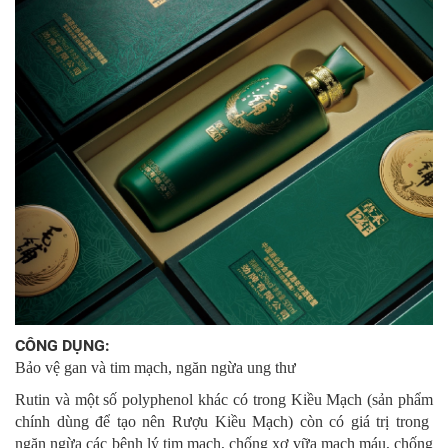
CÔNG DỤNG:
Bảo vệ gan và tim mạch, ngăn ngừa ung thư
Rutin và một số polyphenol khác có trong Kiều Mạch (sản phẩm
chính dùng để tạo nên Rượu Kiều Mạch) còn có giá trị trong
ngăn ngừa các bệnh lý tim mạch, chống xơ vữa mạch máu, chống