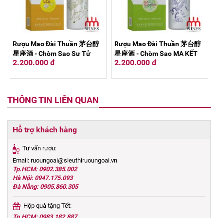
Rượu Mao Đài Thuần 茅台醇
Rượu Mao Đài Thuần 茅台醇
星座酒 - Chòm Sao Sư Tử
星座酒 - Chòm Sao MA KẾT
2.200.000 đ
2.200.000 đ
375ml
375ml
THÔNG TIN LIÊN QUAN
Hỗ trợ khách hàng
Tư vấn rượu:
Email: ruoungoai@sieuthiruoungoai.vn
Tp.HCM: 0902.385.002
Hà Nội: 0947.175.093
Đà Nẵng: 0905.860.305
Hộp quà tặng Tết:
Tp.HCM: 0983.182.887