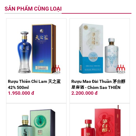
SẢN PHẨM CÙNG LOẠI
Rượu Thiên Chi Lam 天之蓝
Rượu Mao Đài Thuần 茅台醇
42% 500ml
星座酒 - Chòm Sao THIÊN
1.950.000 đ
2.200.000 đ
BÌNH 375ml