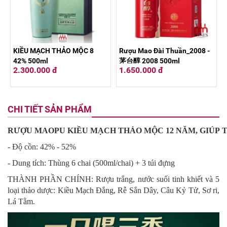
KIỀU MẠCH THẢO MỘC 8
Rượu Mao Đài Thuần_2008 -
42% 500ml
茅台醇 2008 500ml
2.300.000 đ
1.650.000 đ
CHI TIẾT SẢN PHẨM
RƯỢU MAOPU KIỀU MẠCH THẢO MỘC 12 NĂM, GIÚP 
- Độ cồn: 42% - 52%
- Dung tích: Thùng 6 chai (500ml/chai) + 3 túi đựng
THÀNH PHẦN CHÍNH: Rượu trắng, nước suối tinh khiết và 5
loại thảo dược: Kiều Mạch Đắng, Rễ Sắn Dây, Câu Kỷ Tử, Sơ ri,
Lá Tằm.