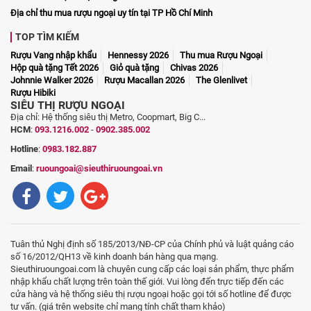
Địa chỉ thu mua rượu ngoại uy tín tại TP Hồ Chí Minh
TOP TÌM KIẾM
Rượu Vang nhập khẩu
Hennessy 2026
Thu mua Rượu Ngoại
Hộp quà tặng Tết 2026
Giỏ quà tặng
Chivas 2026
Johnnie Walker 2026
Rượu Macallan 2026
The Glenlivet
Rượu Hibiki
SIÊU THỊ RƯỢU NGOẠI
Địa chỉ: Hệ thống siêu thị Metro, Coopmart, Big C...
HCM
:
093.1216.002
-
0902.385.002
Hotline
:
0983.182.887
Email
:
ruoungoai@sieuthiruoungoai.vn
Tuân thủ Nghị định số 185/2013/NĐ-CP của Chính phủ và luật quảng cáo
số 16/2012/QH13 về kinh doanh bán hàng qua mạng.
Sieuthiruoungoai.com là chuyên cung cấp các loại sản phẩm, thực phẩm
nhập khẩu chất lượng trên toàn thế giới. Vui lòng đến trực tiếp đến các
cửa hàng và hệ thống siêu thị rượu ngoại hoặc gọi tới số hotline để được
tư vấn. (giá trên website chỉ mang tính chất tham khảo)