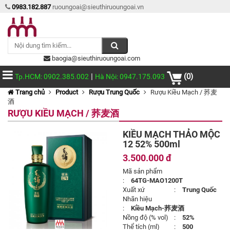
0983.182.887
ruoungoai@sieuthiruoungoai.vn
baogia@sieuthiruoungoai.com
|
(0)
Tp.HCM: 0902.385.002
Hà Nội: 0947.175.093
Trang chủ
Product
Rượu Trung Quốc
Rượu Kiều Mạch / 荞麦
酒
RƯỢU KIỀU MẠCH / 荞麦酒
KIỀU MẠCH THẢO MỘC
12 52% 500ml
3.500.000 đ
Mã sản phẩm
:
64TG-MAO1200T
Xuất xứ
:
Trung Quốc
Nhãn hiệu
:
Kiều Mạch-荞麦酒
Nồng độ (% vol)
:
52%
Thể tích (ml)
:
500