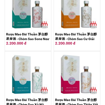
Rượu Mao Đài Thuần 茅台醇
Rượu Mao Đài Thuần 茅台醇
星座酒 - Chòm Sao Song Ngư
星座酒 - Chòm Sao Cự Giải
2.200.000 đ
2.200.000 đ
375ml
375ml
Rượu Mao Đài Thuần 茅台醇
Rượu Mao Đài Thuần 茅台醇
星座酒 - Chòm Sao Xử Nữ
星座酒 - Chòm Sao Thiên Yết