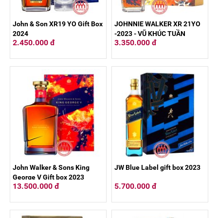
John & Son XR19 YO Gift Box
JOHNNIE WALKER XR 21YO
2024
-2023 - VŨ KHÚC TUẦN
2.450.000 đ
3.350.000 đ
TRĂNG (011)
John Walker & Sons King
JW Blue Label gift box 2023
George V Gift box 2023
13.500.000 đ
5.700.000 đ