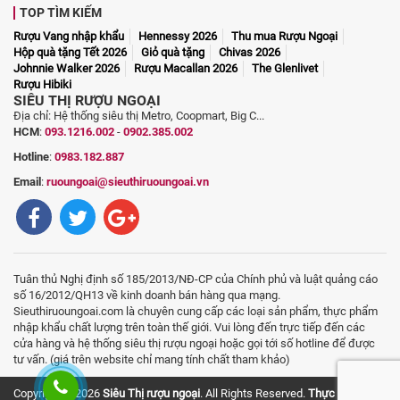
TOP TÌM KIẾM
Rượu Vang nhập khẩu
Hennessy 2026
Thu mua Rượu Ngoại
Hộp quà tặng Tết 2026
Giỏ quà tặng
Chivas 2026
Johnnie Walker 2026
Rượu Macallan 2026
The Glenlivet
Rượu Hibiki
SIÊU THỊ RƯỢU NGOẠI
Địa chỉ: Hệ thống siêu thị Metro, Coopmart, Big C...
HCM
:
093.1216.002
-
0902.385.002
Hotline
:
0983.182.887
Email
:
ruoungoai@sieuthiruoungoai.vn
Tuân thủ Nghị định số 185/2013/NĐ-CP của Chính phủ và luật quảng cáo
số 16/2012/QH13 về kinh doanh bán hàng qua mạng.
Sieuthiruoungoai.com là chuyên cung cấp các loại sản phẩm, thực phẩm
nhập khẩu chất lượng trên toàn thế giới. Vui lòng đến trực tiếp đến các
cửa hàng và hệ thống siêu thị rượu ngoại hoặc gọi tới số hotline để được
tư vấn. (giá trên website chỉ mang tính chất tham khảo)
Copyright © 2026
Siêu Thị rượu ngoại
. All Rights Reserved.
Thực phẩm