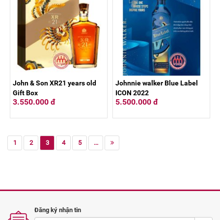
John & Son XR21 years old
Johnnie walker Blue Label
Gift Box
ICON 2022
3.550.000 đ
5.500.000 đ
1
2
3
4
5
...
Đăng ký nhận tin