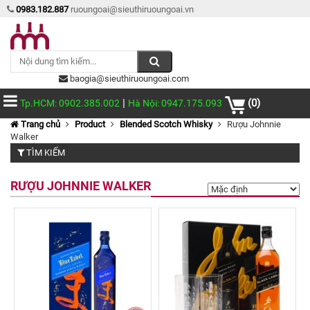
0983.182.887
ruoungoai@sieuthiruoungoai.vn
baogia@sieuthiruoungoai.com
|
(0)
Tp.HCM: 0902.385.002
Hà Nội: 0947.175.093
Trang chủ
Product
Blended Scotch Whisky
Rượu Johnnie
Walker
TÌM KIẾM
RƯỢU JOHNNIE WALKER