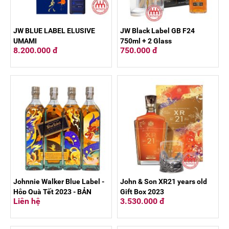
JW BLUE LABEL ELUSIVE
JW Black Label GB F24
UMAMI
750ml + 2 Glass
8.200.000 đ
750.000 đ
Johnnie Walker Blue Label -
John & Son XR21 years old
Hộp Quà Tết 2023 - BẢN
Gift Box 2023
Liên hệ
3.530.000 đ
LĨNH RỒNG