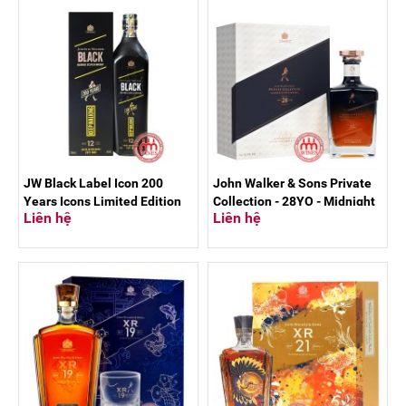
JW Black Label Icon 200
John Walker & Sons Private
Years Icons Limited Edition
Collection - 28YO - Midnight
Liên hệ
Liên hệ
Blend