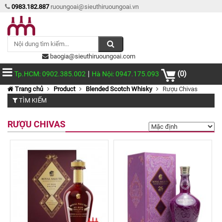
0983.182.887
ruoungoai@sieuthiruoungoai.vn
baogia@sieuthiruoungoai.com
|
(0)
Tp.HCM: 0902.385.002
Hà Nội: 0947.175.093
Trang chủ
Product
Blended Scotch Whisky
Rượu Chivas
TÌM KIẾM
RƯỢU CHIVAS