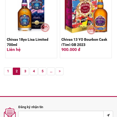
Chivas 18yo Lisa Limited
Chivas 13 YO Bourbon Cask
700ml
(Tím) GB 2023
Liên hệ
900.000 đ
1
2
3
4
5
...
Đăng ký nhận tin