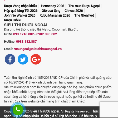
Rượu Vang nhập khẩu
Hennessy 2026
Thu mua Rượu Ngoại
Hộp quà tặng Tết 2026
Giỏ quà tặng
Chivas 2026
Johnnie Walker 2026
Rượu Macallan 2026
The Glenlivet
Rượu Hibiki
SIÊU THỊ RƯỢU NGOẠI
Địa chỉ: Hệ thống siêu thị Metro, Coopmart, Big C...
HCM
:
093.1216.002
-
0902.385.002
Hotline
:
0983.182.887
Email
:
ruoungoai@sieuthiruoungoai.vn
Tuân thủ Nghị định số 185/2013/NĐ-CP của Chính phủ và luật quảng cáo
số 16/2012/QH13 về kinh doanh bán hàng qua mạng.
Sieuthiruoungoai.com là chuyên cung cấp các loại sản phẩm, thực phẩm
nhập khẩu chất lượng trên toàn thế giới. Vui lòng đến trực tiếp đến các
cửa hàng và hệ thống siêu thị rượu ngoại hoặc gọi tới số hotline để được
tư vấn. (giá trên website chỉ mang tính chất tham khảo)
Copyright © 2026
Siêu Thị rượu ngoại
. All Rights Reserved.
Thực phẩm
sạch
Thịt bò nhập khẩu
Cá hồi giá sỉ
Thịt bò Kobe
|
Cá hồi Nauy