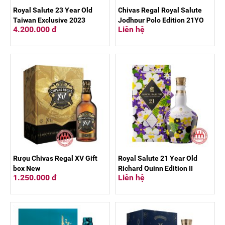
Royal Salute 23 Year Old
Chivas Regal Royal Salute
Taiwan Exclusive 2023
Jodhpur Polo Edition 21YO
4.200.000 đ
Liên hệ
700ml
Rượu Chivas Regal XV Gift
Royal Salute 21 Year Old
box New
Richard Quinn Edition II
1.250.000 đ
Liên hệ
launches