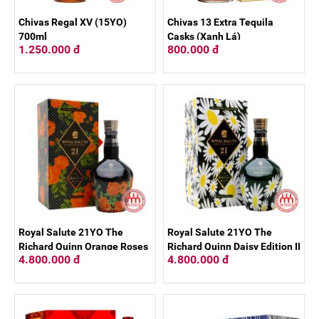
Chivas Regal XV (15YO)
Chivas 13 Extra Tequila
700ml
Casks (Xanh Lá)
1.250.000 đ
800.000 đ
Royal Salute 21YO The
Royal Salute 21YO The
Richard Quinn Orange Roses
Richard Quinn Daisy Edition II
4.800.000 đ
4.800.000 đ
Edition II (Hoa Hồng)
(Hoa Cúc Trắng)