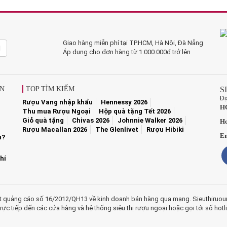
Giao hàng miễn phí tại TP.HCM, Hà Nội, Đà Nẵng
Áp dụng cho đơn hàng từ 1.000.000đ trở lên
ẢN
TOP TÌM KIẾM
S
Đị
Rượu Vang nhập khẩu
Hennessy 2026
H
Thu mua Rượu Ngoại
Hộp quà tặng Tết 2026
Giỏ quà tặng
Chivas 2026
Johnnie Walker 2026
Ho
Rượu Macallan 2026
The Glenlivet
Rượu Hibiki
Em
n?
hí
ật quảng cáo số 16/2012/QH13 về kinh doanh bán hàng qua mạng. Sieuthiruou
rực tiếp đến các cửa hàng và hệ thống siêu thị rượu ngoại hoặc gọi tới số hotl