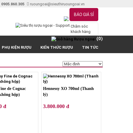
 0905.860.305
ruoungoai@sieuthiruoungoai.vn
BÁO GIÁ SỈ
Chăm sóc
khách hàng
(0)
PHỤ KIỆN RƯỢU
KIẾN THỨC RƯỢU
TIN TỨC
Fine de Cognac
Hennessy XO 700ml (Thanh
 không hộp)
lý)
0 đ
3.800.000 đ