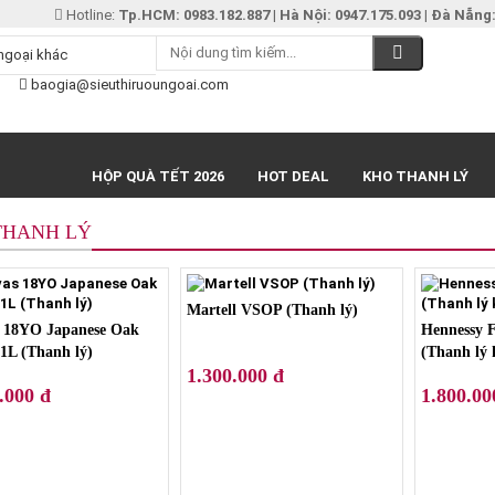
Hotline:
Tp.HCM: 0983.182.887
|
Hà Nội: 0947.175.093
|
Đà Nẵng:
baogia@sieuthiruoungoai.com
HỘP QUÀ TẾT 2026
HOT DEAL
KHO THANH LÝ
THANH LÝ
Martell VSOP (Thanh lý)
 18YO Japanese Oak
Hennessy 
 1L (Thanh lý)
(Thanh lý
1.300.000 đ
.000 đ
1.800.00