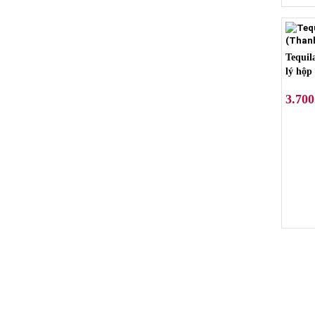
Tequil
lý hộp
3.700