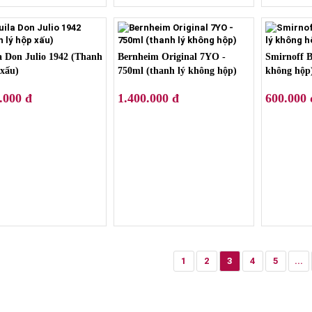
a Don Julio 1942 (Thanh
Bernheim Original 7YO -
Smirnoff B
 xấu)
750ml (thanh lý không hộp)
không hộp
.000 đ
1.400.000 đ
600.000 
1
2
3
4
5
...