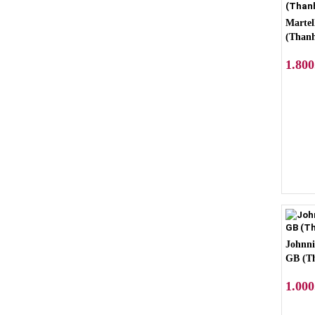
Martel
(Thanh
1.800
Johnni
GB (Th
1.000