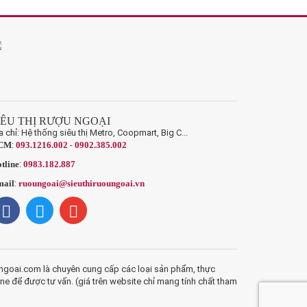
IÊU THỊ RƯỢU NGOẠI
a chỉ: Hệ thống siêu thị Metro, Coopmart, Big C...
CM
:
093.1216.002
-
0902.385.002
tline
:
0983.182.887
ail
:
ruoungoai@sieuthiruoungoai.vn
ngoai.com là chuyên cung cấp các loại sản phẩm, thực
ine để được tư vấn. (giá trên website chỉ mang tính chất tham