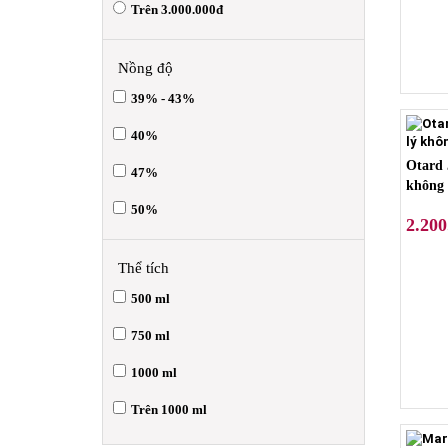
Trên 3.000.000đ
Nồng độ
39% - 43%
40%
Otard 
47%
không 
50%
2.200
Thể tích
500 ml
750 ml
1000 ml
Trên 1000 ml