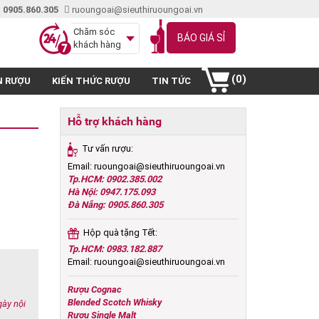
 0905.860.305
ruoungoai@sieuthiruoungoai.vn
Chăm sóc
BÁO GIÁ SỈ
khách hàng
(0)
N RƯỢU
KIẾN THỨC RƯỢU
TIN TỨC
Hỗ trợ khách hàng
Tư vấn rượu:
Email: ruoungoai@sieuthiruoungoai.vn
Tp.HCM: 0902.385.002
Hà Nội: 0947.175.093
Đà Nẵng: 0905.860.305
Hộp quà tặng Tết:
Tp.HCM: 0983.182.887
Email: ruoungoai@sieuthiruoungoai.vn
Rượu Cognac
Blended Scotch Whisky
gày nội
Rượu Single Malt