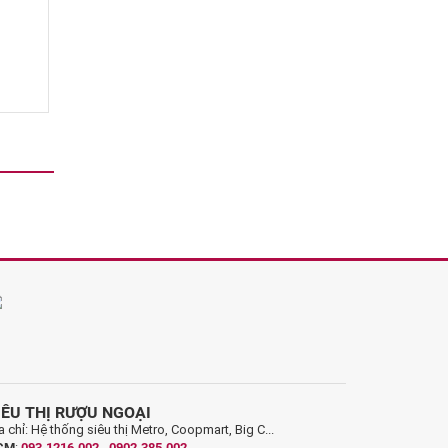
IÊU THỊ RƯỢU NGOẠI
a chỉ: Hệ thống siêu thị Metro, Coopmart, Big C...
CM
:
093.1216.002
-
0902.385.002