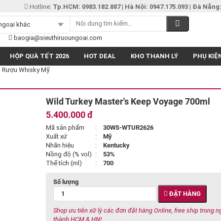
Hotline:
Tp.HCM: 0983.182.887
|
Hà Nội: 0947.175.093
|
Đà Nẵng:
baogia@sieuthiruoungoai.com
HỘP QUÀ TẾT 2026
HOT DEAL
KHO THANH LÝ
PHỤ KIỆ
Rượu Whisky Mỹ
Wild Turkey Master's Keep Voyage 700ml
5.400.000 đ
Mã sản phẩm
:
30WS-WTUR2626
Xuất xứ
:
Mỹ
Nhãn hiệu
:
Kentucky
Nồng độ (% vol)
:
53%
Thể tích (ml)
:
700
Số lượng
ĐẶT HÀNG
Shop ưu tiên xữ lý các đơn đặt hàng Online, free ship trong n
thành HCM & HN!