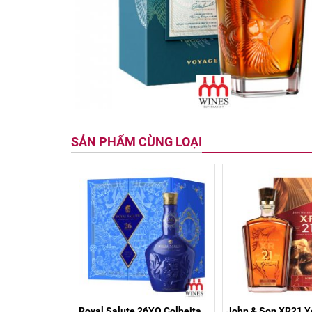
SẢN PHẨM CÙNG LOẠI
Royal Salute 26YO Colheita
John & Son XR21 Ye