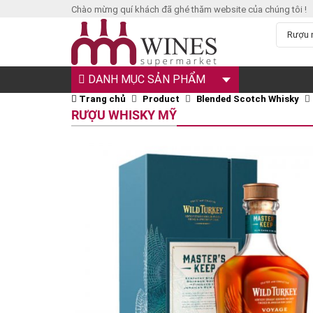
Chào mừng quí khách đã ghé thăm website của chúng tôi !
DANH MỤC SẢN PHẨM
Trang chủ
Product
Blended Scotch Whisky
RƯỢU WHISKY MỸ