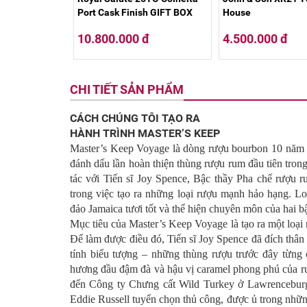
Port Cask Finish GIFT BOX
House
10.800.000 đ
4.500.000 đ
CHI TIẾT SẢN PHẨM
CÁCH CHÚNG TÔI TẠO RA
HÀNH TRÌNH MASTER’S KEEP
Master’s Keep Voyage là dòng rượu bourbon 10 năm tu
đánh dấu lần hoàn thiện thùng rượu rum đầu tiên tron
tác với Tiến sĩ Joy Spence, Bậc thầy Pha chế rượu 
trong việc tạo ra những loại rượu mạnh hảo hạng. L
đảo Jamaica tươi tốt và thể hiện chuyên môn của hai b
Mục tiêu của Master’s Keep Voyage là tạo ra một loại
Để làm được điều đó, Tiến sĩ Joy Spence đã đích thân
tính biểu tượng – những thùng rượu trước đây từng
hương đầu đậm đà và hậu vị caramel phong phú của 
đến Công ty Chưng cất Wild Turkey ở Lawrenceburg
Eddie Russell tuyển chọn thủ công, được ủ trong những