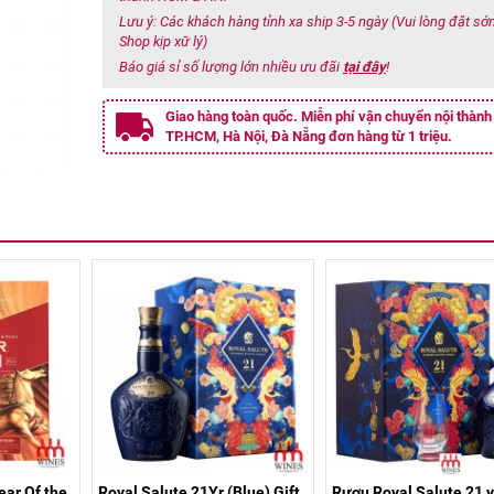
Lưu ý: Các khách hàng tỉnh xa ship 3-5 ngày (Vui lòng đặt s
Shop kịp xữ lý)
Báo giá sỉ số lượng lớn nhiều ưu đãi
tại đây
!
Giao hàng toàn quốc. Miễn phí vận chuyển nội thành
TP.HCM, Hà Nội, Đà Nẵng đơn hàng từ 1 triệu.
ar Of the
Royal Salute 21Yr (Blue) Gift
Rượu Royal Salute 21 