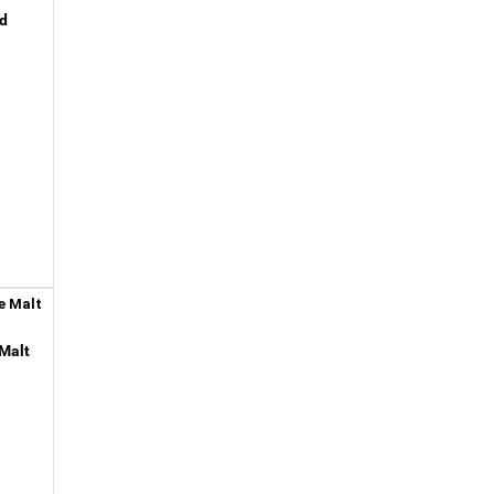
d
Malt