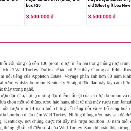
box F26
old (Blue) gift box New
3.500.000 đ
3.500.000 đ
ổi với nồng độ cồn 106 proof, được ủ lần hai trong thùng rượu rum 
g lịch sử Wild Turkey. Được chế tác bởi Bậc thầy Chưng cất Eddie Rus
rum nổi tiếng của Appleton Estate, Voyage phản ánh hơn 80 năm kin
oại rượu whisky bourbon Kentucky Straight độc đáo này lấy cảm hứn
ậc thầy trong nghề.
 rượu độc đáo, hội tụ những đặc điểm nổi bật của cả rượu bourbon và 
 lựa chọn một số thùng rượu hảo hạng nhất từ ​​nhà máy rượu rum Jam
 chứa rượu rum 14 năm tuổi chưng cất bằng nồi và sẽ bổ sung hoàn
rượu bourbon ủ lâu năm Wild Turkey. Những thùng rượu này sau đó đ
, Kentucky, nơi chúng được rót đầy mẻ rượu bourbon 10 năm tuổi 
 thùng gỗ sồi cổ điển số 4 của Wild Turkey. Sau khi hoàn thiện trong