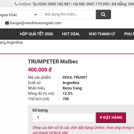
Hotline:
Tp.HCM: 0983.182.887
|
Hà Nội: 0947.175.093
|
Đà Nẵng: 090
baogia@sieuthiruoungoai.com
HỘP QUÀ TẾT 2026
HOT DEAL
KHO THANH LÝ
PHỤ 
ng Argentina
TRUMPETER Malbec
400.000 đ
Mã sản phẩm
:
02VA-TRU001
Xuất xứ
:
Argentina
Nhãn hiệu
:
Rượu Vang
Nồng độ (% vol)
:
12.5%
Thể tích (ml)
:
750
Số lượng
ĐẶT HÀNG
Shop ưu tiên xữ lý các đơn đặt hàng Online, free ship trong 
nội thành HCM & HN!