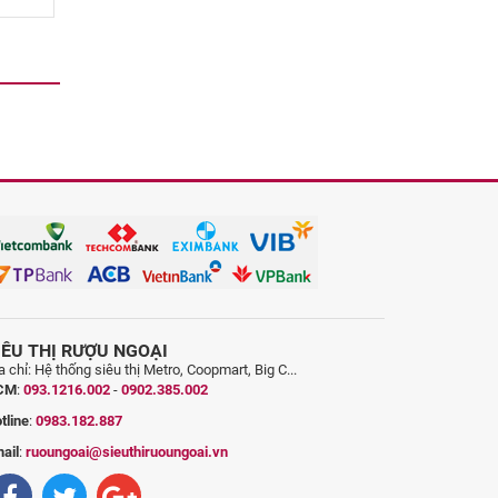
IÊU THỊ RƯỢU NGOẠI
a chỉ: Hệ thống siêu thị Metro, Coopmart, Big C...
CM
:
093.1216.002
-
0902.385.002
tline
:
0983.182.887
ail
:
ruoungoai@sieuthiruoungoai.vn