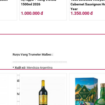
1500ml 2026
Cabernet Sauvignon H
Year
1.000.000 đ
1.350.000 đ
Rượu Vang Trumeter Malbe
c
:
.............................................................................
* Xuất xứ:
Mendoza-Argentina
.............................................................................
* Giống nho:
Malbec
.............................................................................
*
Nhà sản xuất:
Rutini Wines
.............................................................................