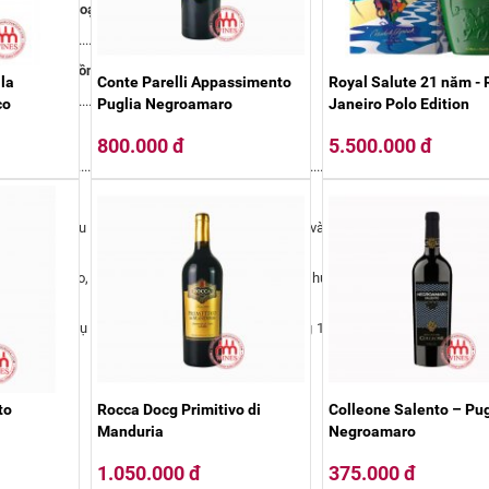
* Loại rượu:
Vang đỏ
.............................................................................
* Nồng độ:
12.5%
la
Conte Parelli Appassimento
Royal Salute 21 năm - 
.............................................................................
co
Puglia Negroamaro
Janeiro Polo Edition
800.000 đ
5.500.000 đ
....................................................................................................................................
 Malbec, sau đó được ủ trong thùng gỗ sồi Pháp và Mỹ 7 tháng rồi sau đó đón
i của anh đào, mâm xôi nồng nàn xen kẽ một ít hương quế thơm nồng và gi
hác nhau.
hiệt độ phục vụ 15-18 độ ,C ướp trong xô đá khoảng 10-15 phút và 30 phút tron
to
Rocca Docg Primitivo di
Colleone Salento – Pug
Manduria
Negroamaro
1.050.000 đ
375.000 đ