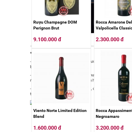
Rượu Champagne DOM
Rocca Amarone Del
Perignon Brut
Valpolicella Classi
9.100.000 đ
2.300.000 đ
...................................................................................................................
* Đặc điểm sản phẩm:
- Rượu vang đỏ Trumpeter Malbec được làm từ giống nho den
bán ra thị trường.
- Hương thơm là sự kết hợp giữa hương trái cây nhiệt đớ
ngào. Tannin mềm mại mượt mà, phù hợp với nhiều khẩu vị k
- Kết hợp với các món như thịt bò, vịt, cừu, nấm, phô mai,…N
tủ lạnh.
Viento Norte Limited Edition
Rocca Appassimen
Blend
Negroamaro
1.600.000 đ
3.200.000 đ