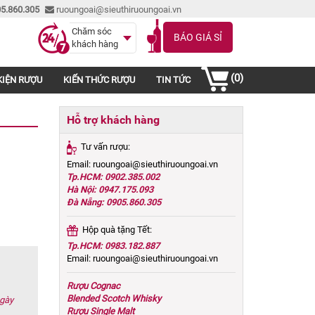
5.860.305
ruoungoai@sieuthiruoungoai.vn
Chăm sóc
BÁO GIÁ SỈ
khách hàng
(0)
KIỆN RƯỢU
KIẾN THỨC RƯỢU
TIN TỨC
Hỗ trợ khách hàng
Tư vấn rượu:
Email: ruoungoai@sieuthiruoungoai.vn
Tp.HCM: 0902.385.002
Hà Nội: 0947.175.093
Đà Nẵng: 0905.860.305
Hộp quà tặng Tết:
Tp.HCM: 0983.182.887
Email: ruoungoai@sieuthiruoungoai.vn
Rượu Cognac
Blended Scotch Whisky
ngày
Rượu Single Malt