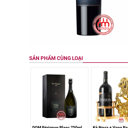
SẢN PHẨM CÙNG LOẠI
DOM Pérignon Blanc 750ml
Kệ Ngựa + Vang Pa