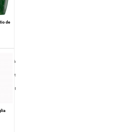
Rio de
g chai và
a vị ngọt
g ngăn mát
lia