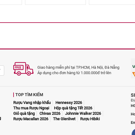
Giao hàng miễn phí tại TP.HCM, Hà Nội, Đà Nẵng
Áp dụng cho đơn hàng từ 1.000.000đ trở lên
TOP TÌM KIẾM
S
Đị
Rượu Vang nhập khẩu
Hennessy 2026
H
Thu mua Rượu Ngoại
Hộp quà tặng Tết 2026
Giỏ quà tặng
Chivas 2026
Johnnie Walker 2026
Ho
g
Rượu Macallan 2026
The Glenlivet
Rượu Hibiki
Em