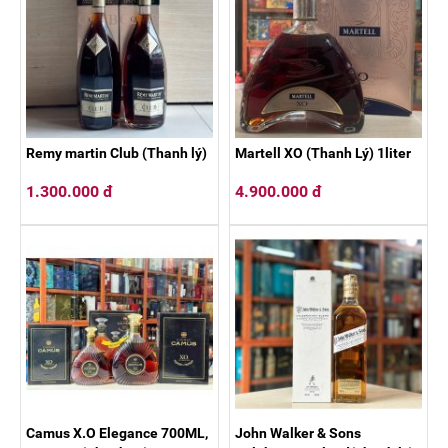
Remy martin Club (Thanh lý)
Martell XO (Thanh Lý) 1liter
1.300.000 đ
4.900.000 đ
Camus X.O Elegance 700ML,
John Walker & Sons