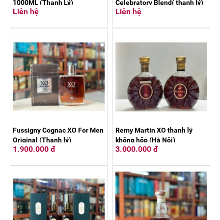
1000ML (Thanh Lý)
Celebratory Blend( thanh lý)
Liên hệ
Liên hệ
Fussigny Cognac XO For Men
Remy Martin XO thanh lý
Original (Thanh lý)
không hộp (Hà Nội)
1.900.000 đ
3.000.000 đ