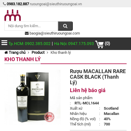
0983.182.887
ruoungoai@sieuthiruoungoai.vn
baogia@sieuthiruoungoai.com
|
(0)
Tp.HCM: 0902.385.002
Hà Nội: 0947.175.093
Trang chủ
Product
Kho thanh lý
KHO THANH LÝ
Rượu MACALLAN RARE
CASK BLACK (Thanh
Lý)
Liên hệ báo giá
Mã sản phẩm
:
RTL-MCL1644
Xuất xứ
:
Scotland
Nhãn hiệu
:
Macallan
Nồng độ (% vol)
:
40%
Thể tích (ml)
:
700