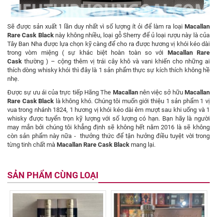
Sẽ được sản xuất 1 lần duy nhất vì số lượng ít ỏi để làm ra loại
Macallan
Rare Cask Black
này không nhiều, loại gỗ Sherry để ủ loại rượu này là của
Tây Ban Nha được lựa chọn kỹ càng để cho ra được hương vị khói kéo dài
trong vòm miệng ( sự khác biệt hoàn toàn so với
Macallan Rare
Cask
thường ) – cộng thêm vị trái cây khô và vani khiến cho những ai
thích dòng whisky khói thì đây là 1 sản phẩm thực sự kích thích không hề
nhẹ.
Được sự ưu ái của trực tiếp Hãng The
Macallan
nên việc sở hữu
Macallan
Rare Cask Black
là không khó. Chúng tôi muốn giới thiệu 1 sản phẩm 1 vị
vua trong nhánh 1824, 1 hương vị khói kéo dài êm mượt sau khi uống và 1
whisky được tuyển trọn kỹ lượng với số lượng có hạn. Bạn hãy là người
may mắn bởi chúng tôi khẳng định sẽ không hết năm 2016 là sẽ không
còn sản phẩm này nữa - thưởng thức để tận hưởng điều tuyệt vời trong
từng tinh chất mà
Macallan Rare Cask Black
mang lại.
SẢN PHẨM CÙNG LOẠI