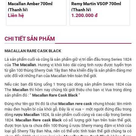
Macallan Amber 700ml
Remy Martin VSOP 700ml
(Thanh lý)
(Thanh lý)
Liên hệ
1.200.000 đ
CHI TIẾT SẢN PHẨM
MACALLAN RARE CASK BLACK
Là sản phẩm cuối và cũng là sản phẩm giữ vị trí dẫn đầu trong Series 1824
của
The Macallan
. Hương vị khói kéo dài cùng tinh rượu được tuyển trọn
từ gần 100 thùng Sherry Oak Tây Ban Nha khiến đây là sản phẩm đáng mơ
ước đối với những Fan của Macallan trên toàn thế giới.
Nếu các bạn đã từng uống 1 trong các dòng sản phẩm Series 1824 của
The
Macallan
thì hôm nay chúng tôi giới thiệu cho bạn vị Vua trong dòng
sản phẩm đó : “
Macallan Rare Cask Black
”
Đúng như tên gọi thì đó là chai
Macallan rere cask
nhưng khoác lên mình
màu đen huyền bí của khói gỗ. Đây là vị vua – một người đứng đầu trong
dòng
rượu Macallan
1824, là sản phẩm cuối cùng và cao cấp trong Series
1824.
Macallan Rere cask Black
có số lượng giới hạn trên toàn thế giới,
được trọn lựa ra chưa đến 100 thùng ủ rượu Sherry mang đậm vị khói của
loại gỗ Sherry Tây Ban Nha, nên có thể ước tính toàn thế giới chúng ta có