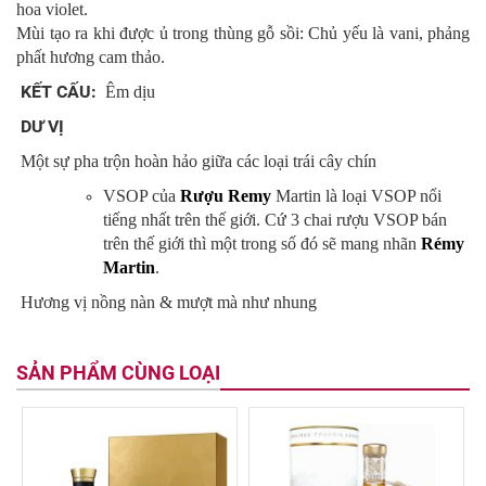
hoa violet.
Mùi tạo ra khi được ủ trong thùng gỗ sồi: Chủ yếu là vani, phảng
phất hương cam thảo.
KẾT CẤU:
Êm dịu
DƯ VỊ
Một sự pha trộn hoàn hảo giữa các loại trái cây chín
VSOP của
Rượu Remy
Martin là loại VSOP nổi
tiếng nhất trên thế giới. Cứ 3 chai rượu VSOP bán
trên thế giới thì một trong số đó sẽ mang nhãn
Rémy
Martin
.
Hương vị nồng nàn & mượt mà như nhung
SẢN PHẨM CÙNG LOẠI