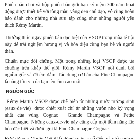
Phiên bản chai và hộp phiên bản giới hạn kỷ niệm 300 năm hoạt
động được thiết kế với tông màu vàng đen chủ đạo, vô cùng hoàn
hảo dành cho những nhà sưu tập cũng như những người yêu
thích Rémy Martin.
Thưởng thức ngay phiên bản đặc biệt của VSOP trong mùa lễ hội
này để trải nghiệm hương vị và hòa điệu cùng bạn bè và người
thân.
Chuẩn mực đối chứng. Một trong những loại VSOP được ưa
chuộng trên khắp thế giới. Rémy Martin VSOP nổi danh bởi
nguồn gốc và độ êm đằm. Tác dụng cơ bản của Fine Champagne
là nâng tửu vị của bạn lên tầm cao mới.
NGUỒN GỐC
Rémy Martin VSOP được chế biến từ những nước trường sinh
(eaux-de-vie) được chiết xuất chỉ từ những vườn nho kỳ vọng
nhất của vùng Cognac : Grande Champagne và Petite
Champagne. Những eaux-de-vie này cũng cấp một tiềm năng lão
hóa đặc biệt và được gọi là Fine Champagne Cognac.
Rượu Remy Martin VSOP là dòng cognac cổ điển và nhà cognac