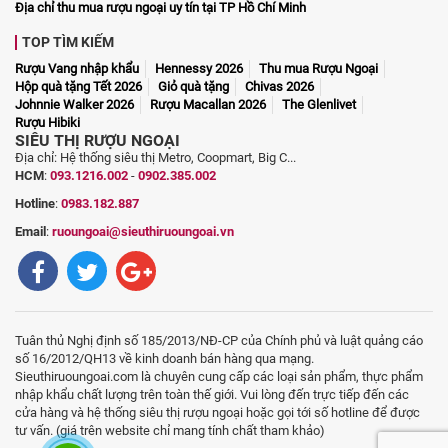
Địa chỉ thu mua rượu ngoại uy tín tại TP Hồ Chí Minh
TOP TÌM KIẾM
Rượu Vang nhập khẩu
Hennessy 2026
Thu mua Rượu Ngoại
Hộp quà tặng Tết 2026
Giỏ quà tặng
Chivas 2026
Johnnie Walker 2026
Rượu Macallan 2026
The Glenlivet
Rượu Hibiki
SIÊU THỊ RƯỢU NGOẠI
Địa chỉ: Hệ thống siêu thị Metro, Coopmart, Big C...
HCM
:
093.1216.002
-
0902.385.002
Hotline
:
0983.182.887
Email
:
ruoungoai@sieuthiruoungoai.vn
Tuân thủ Nghị định số 185/2013/NĐ-CP của Chính phủ và luật quảng cáo
số 16/2012/QH13 về kinh doanh bán hàng qua mạng.
Sieuthiruoungoai.com là chuyên cung cấp các loại sản phẩm, thực phẩm
nhập khẩu chất lượng trên toàn thế giới. Vui lòng đến trực tiếp đến các
cửa hàng và hệ thống siêu thị rượu ngoại hoặc gọi tới số hotline để được
tư vấn. (giá trên website chỉ mang tính chất tham khảo)