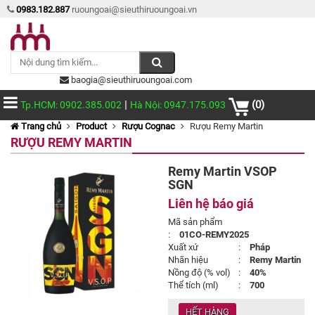
0983.182.887
ruoungoai@sieuthiruoungoai.vn
baogia@sieuthiruoungoai.com
|
(0)
Tp.HCM: 0902.385.002
Hà Nội: 0947.175.093
Trang chủ
Product
Rượu Cognac
Rượu Remy Martin
RƯỢU REMY MARTIN
Remy Martin VSOP
SGN
Liên hệ báo giá
Mã sản phẩm
:
01CO-REMY2025
Xuất xứ
:
Pháp
Nhãn hiệu
:
Remy Martin
Nồng độ (% vol)
:
40%
Thể tích (ml)
:
700
HẾT HÀNG