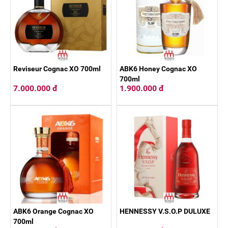
Reviseur Cognac XO 700ml
ABK6 Honey Cognac XO
700ml
7.000.000 đ
1.900.000 đ
ABK6 Orange Cognac XO
HENNESSY V.S.O.P DULUXE
700ml