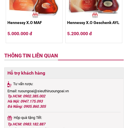
Hennessy X.O MAF
Hennessy X.O Geschenk AYL
5.000.000 đ
5.200.000 đ
THÔNG TIN LIÊN QUAN
Hỗ trợ khách hàng
Tư vấn rượu:
Email: ruoungoai@sieuthiruoungoai.vn
Tp.HCM: 0902.385.002
Hà Nội: 0947.175.093
Đà Nẵng: 0905.860.305
Hộp quà tặng Tết:
Tp.HCM: 0983.182.887