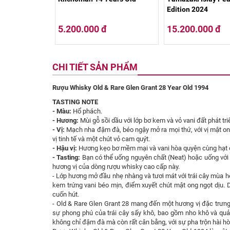
Edition 2024
5.200.000 đ
15.200.000 đ
CHI TIẾT SẢN PHẨM
Rượu Whisky Old & Rare Glen Grant 28 Year Old 1994
TASTING NOTE
- Màu:
Hổ phách.
- Hương:
Mùi gỗ sồi dầu với lớp bơ kem và vỏ vani đất phát 
- Vị:
Mạch nha đậm đà, béo ngậy mở ra mọi thứ, với vị mật on
vị tinh tế và một chút vỏ cam quýt.
- Hậu vị:
Hương kẹo bơ mềm mại và vani hòa quyện cùng hạt c
- Tasting:
Bạn có thể uống nguyên chất (Neat) hoặc uống với
hương vị của dòng rượu whisky cao cấp này.
- Lớp hương mở đầu nhẹ nhàng và tươi mát với trái cây mùa h
kem trứng vani béo mịn, điểm xuyết chút mật ong ngọt dịu. D
cuốn hút.
- Old & Rare Glen Grant 28 mang đến một hương vị đặc trưng
sự phong phú của trái cây sấy khô, bao gồm nho khô và quả 
không chỉ đậm đà mà còn rất cân bằng, với sự pha trộn hài hò