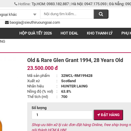
Hotline:
Tp.HCM: 0983.182.887
|
Hà Nội: 0947.175.093
|
Đà Nẵng: 090
baogia@sieuthiruoungoai.com
HỘP QUÀ TẾT 2026
HOT DEAL
KHO THANH LÝ
PHỤ 
ING
Old & Rare Glen Grant 1994, 28 Years Old
23.500.000 đ
Mã sản phẩm
:
32WCL-RM199428
Xuất xứ
:
Scotland
Nhãn hiệu
:
HUNTER LAING
Nồng độ (% vol)
:
63.8%
Thể tích (ml)
:
700
Số lượng
ĐẶT HÀNG
Shop ưu tiên xữ lý các đơn đặt hàng Online, free ship trong 
nội thành HCM & HN!