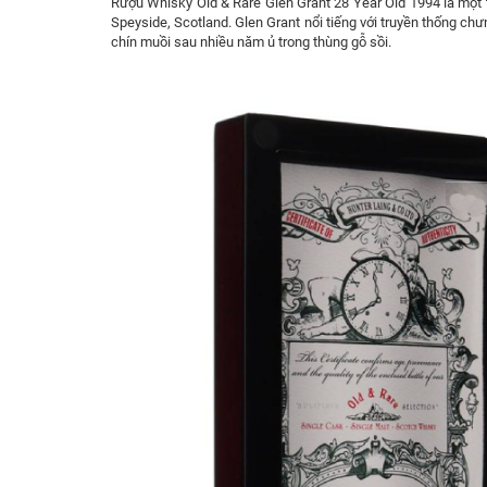
Rượu Whisky Old & Rare Glen Grant 28 Year Old 1994 là một
Speyside, Scotland. Glen Grant nổi tiếng với truyền thống ch
chín muồi sau nhiều năm ủ trong thùng gỗ sồi.