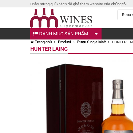
Chào mừng quí khách đã ghé thăm website của chúng tôi !
DANH MỤC SẢN PHẨM
Trang chủ
Product
Rượu Single Malt
HUNTER LA
HUNTER LAING