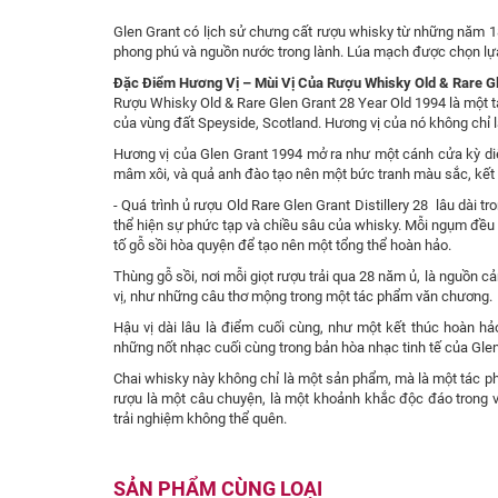
Glen Grant có lịch sử chưng cất rượu whisky từ những năm 184
phong phú và nguồn nước trong lành. Lúa mạch được chọn lựa k
Đặc Điểm Hương Vị – Mùi Vị Của Rượu Whisky Old & Rare Gl
Rượu Whisky Old & Rare Glen Grant 28 Year Old 1994 là một t
của vùng đất Speyside, Scotland. Hương vị của nó không chỉ l
Hương vị của Glen Grant 1994 mở ra như một cánh cửa kỳ di
mâm xôi, và quả anh đào tạo nên một bức tranh màu sắc, kết 
- Quá trình ủ rượu Old Rare Glen Grant Distillery 28 lâu dài t
thể hiện sự phức tạp và chiều sâu của whisky. Mỗi ngụm đều
tố gỗ sồi hòa quyện để tạo nên một tổng thể hoàn hảo.
Thùng gỗ sồi, nơi mỗi giọt rượu trải qua 28 năm ủ, là nguồn c
vị, như những câu thơ mộng trong một tác phẩm văn chương.
Hậu vị dài lâu là điểm cuối cùng, như một kết thúc hoàn h
những nốt nhạc cuối cùng trong bản hòa nhạc tinh tế của Gle
Chai whisky này không chỉ là một sản phẩm, mà là một tác ph
rượu là một câu chuyện, là một khoảnh khắc độc đáo trong vù
trải nghiệm không thể quên.
SẢN PHẨM CÙNG LOẠI