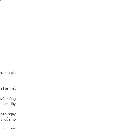
 hương gia
 nhận hết
quyện cùng
h lịch đầy
 nhận ngay
 vị của nó