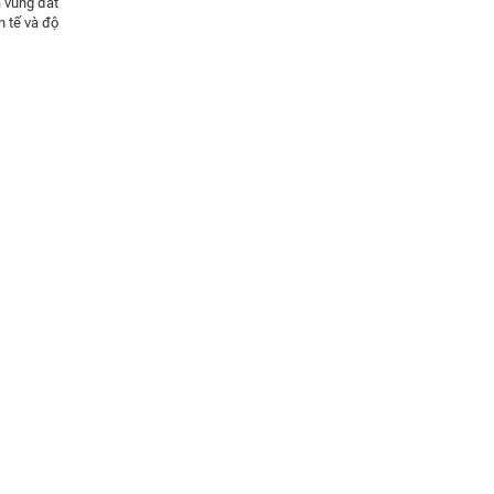
 vùng đất
h tế và độ