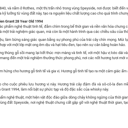
0, và nằm ở Rothes, một thị trấn nhỏ trong vùng Speyside, nơi được biết đến v
ỹ lưỡng từ vùng đất này, tạo ra nguyên liệu chất lượng cao cho quá trình chưng
en Grant 28 Year Old 1994
ác phẩm nghệ thuật tinh tế, đằm chìm trong bể thời gian và nền văn hóa chưng 
à một trải nghiệm giác quan, mà còn là một hành trình qua các chiều sâu của thờ
ệu, làm bừng sáng giác quan bằng sự phong phú của trái cây chín mọng. Mùi lự
hợp với một lớp mật ong êm dịu và hạt tiêu đen, tạo nên sự cân bằng hoàn hảo.
rong thùng gỗ sồi mang lại kết thúc mịn màng và tinh tế, với một hậu vị kéo dài và
 mang đến một trải nghiệm thưởng thức phong phú, nơi các nốt hương tươi mới 
ảm hứng cho hương gỗ tinh tế và gia vị. Hương gỗ tinh tế tạo ra một cảm giác ấm 
ảo cho cuộc phiêu lưu hương vị này. Hương trái cây đậm đà và sô-cô-la đen m
n Grant 1994, làm nổi bật sự phức tạp và độ đặc sắc của whisky này.
ẩm nghệ thuật, một hiện vật độc đáo giữa dòng chảy không ngừng của thời gian
ng đất Speyside, nơi nghệ thuật chưng cất gặp gỡ với nghệ thuật thời gian, t