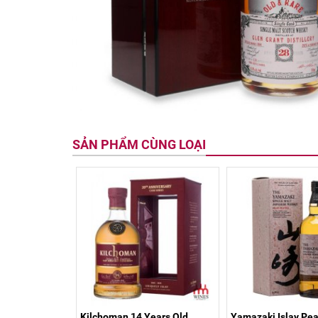
SẢN PHẨM CÙNG LOẠI
Kilchoman 14 Years Old
Yamazaki Islay Pe