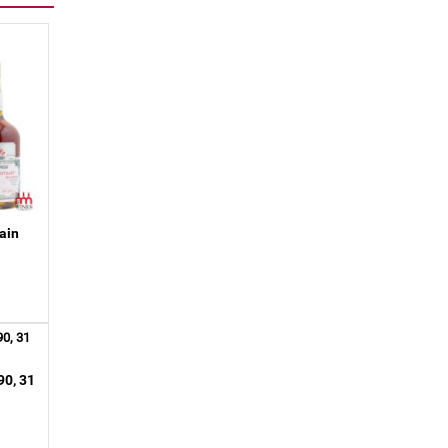
ain
90, 31