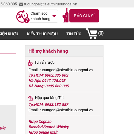
5.860.305
ruoungoai@sieuthiruoungoai.vn
Chăm sóc
BÁO GIÁ SỈ
khách hàng
(0)
KIỆN RƯỢU
KIẾN THỨC RƯỢU
TIN TỨC
Hỗ trợ khách hàng
Tư vấn rượu:
Email: ruoungoai@sieuthiruoungoai.vn
Tp.HCM: 0902.385.002
Hà Nội: 0947.175.093
Đà Nẵng: 0905.860.305
Hộp quà tặng Tết:
Tp.HCM: 0983.182.887
Email: ruoungoai@sieuthiruoungoai.vn
Rượu Cognac
Blended Scotch Whisky
ngày
Rượu Single Malt