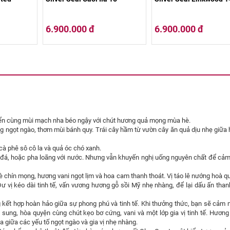
6.900.000 đ
6.900.000 đ
triển cùng mùi mạch nha béo ngậy với chút hương quả mọng mùa hè.
g ngọt ngào, thơm mùi bánh quy. Trái cây hầm từ vườn cây ăn quả dịu nhẹ giữa
à phê sô cô la và quả óc chó xanh.
 đá, hoặc pha loãng với nước. Nhưng vẫn khuyến nghị uống nguyên chất để cảm
è chín mọng, hương vani ngọt lịm và hoa cam thanh thoát. Vị táo lê nướng hoà 
ư vị kéo dài tinh tế, vấn vương hương gỗ sồi Mỹ nhẹ nhàng, để lại dấu ấn than
 kết hợp hoàn hảo giữa sự phong phú và tinh tế. Khi thưởng thức, bạn sẽ cảm
sung, hòa quyện cùng chút kẹo bơ cứng, vani và một lớp gia vị tinh tế. Hương
a giữa các yếu tố ngọt ngào và gia vị nhẹ nhàng.