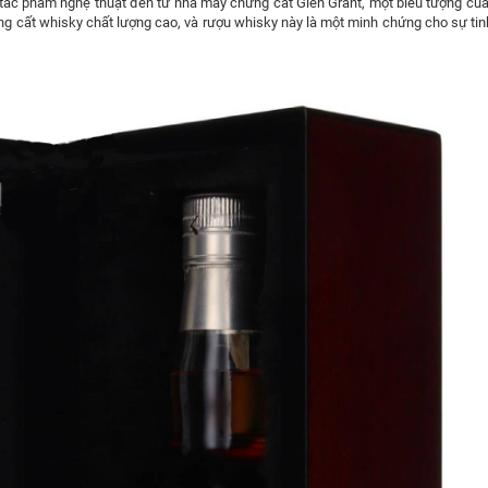
 tác phẩm nghệ thuật đến từ nhà máy chưng cất Glen Grant, một biểu tượng của
ưng cất whisky chất lượng cao, và rượu whisky này là một minh chứng cho sự tin