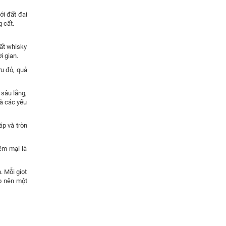
ới đất đai
 cất.
cất whisky
i gian.
u đỏ, quả
 sâu lắng,
và các yếu
áp và tròn
ềm mại là
. Mỗi giọt
ạo nên một