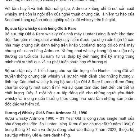
Với tâm huyết và tinh thần sáng tạo, Ardmore không chỉ là nơi sản xuất
whisky, mà còn là ngôi đền của nghệ thuật chưng cất, là niềm tự hào của
Scotland trong ngành công nghiệp sản xuất whisky trên thế giới.
Bộ sưu tập whisky danh tiếng Old & Rare
Bộ sưu tập Old & Rare whisky của nhà máy Hunter Laing là một kho tàng
độc đáo gồm những chai whisky quý hiếm được lựa chọn cẩn thận từ các
nhà máy chưng cất danh tiếng trên khắp Scotland, trong đó có nhà máy
chưng cất danh tiếng Ardmore. Những chai whisky trong bộ sưu tập này
thường có tuổi đời lâu năm, từ vài thập kỷ đến hàng thế kỷ, mang trong
mình một sự trải qua và sự phát triển phức hợp về hương vị.
Bộ sưu tập này là biểu tượng cho sự tôn trọng của Hunter Laing đối với
truyền thống chưng cất whisky và sự tôn vinh dành cho những hương vị
tinh túy. Các chai whisky trong bộ sưu tập Old & Rare thường được đóng
chai tại công ty một cách tỉ mỉ, với sự quan tâm đặc biệt đến chi tiết và
chất lượng. Đây là một bộ sưu tập đáng giá cho những người yêu thích
whisky và mong muốn thưởng thức cũng như sưu tầm những sản phẩm
độc đáo và hiếm có.
Hương vị Whisky Old & Rare Ardmore 31, 1990
Rượu whisky Ardmore 1990 – 31 Year Old là dòng rượu single malt của
nhà đóng chai độc lập Hunter Laing. Rượu được chưng cất từ năm 1990, ủ
trong thùng 31 năm và được đóng chai vào tháng 7 năm 2022, thuộc bộ
sưu tập whisky Old & Rare danh tiếng.