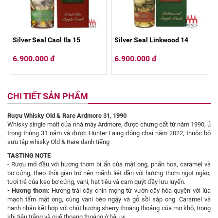
Silver Seal Caol Ila 15
Silver Seal Linkwood 14
6.900.000 đ
6.900.000 đ
CHI TIẾT SẢN PHẨM
Rượu Whisky Old & Rare Ardmore 31, 1990
Whisky single malt của nhà máy Ardmore, được chưng cất từ năm 1990, ủ
trong thùng 31 năm và được Hunter Laing đóng chai năm 2022, thuộc bộ
sưu tập whisky Old & Rare danh tiếng
TASTING NOTE
- Rượu mở đầu với hương thơm bí ẩn của mật ong, phấn hoa, caramel và
bơ cứng, theo thời gian trở nên mãnh liệt dần với hương thơm ngọt ngào,
tươi trẻ của kẹo bơ cứng, vani, hạt tiêu và cam quýt đầy lưu luyến.
- Hương thơm:
Hương trái cây chín mọng từ vườn cây hòa quyện với lúa
mạch tẩm mật ong, cùng vani béo ngậy và gỗ sồi sáp ong. Caramel và
hạnh nhân kết hợp với chút hương sherry thoang thoảng của mơ khô, trong
khi tiêu trắng và quế thoang thoảng ở hậu vị.