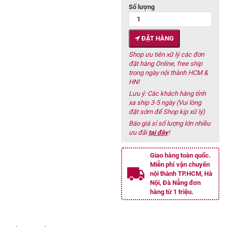
Số lượng
ĐẶT HÀNG
Shop ưu tiên xữ lý các đơn
đặt hàng Online, free ship
trong ngày nội thành HCM &
HN!
Lưu ý: Các khách hàng tỉnh
xa ship 3-5 ngày (Vui lòng
đặt sớm để Shop kịp xữ lý)
Báo giá sỉ số lượng lớn nhiều
ưu đãi
tại đây
!
Giao hàng toàn quốc.
Miễn phí vận chuyển
nội thành TP.HCM, Hà
Nội, Đà Nẵng đơn
hàng từ 1 triệu.