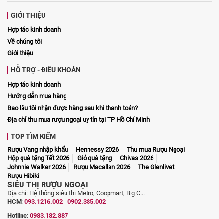
GIỚI THIỆU
Hợp tác kinh doanh
Về chúng tôi
Giới thiệu
HỖ TRỢ - ĐIỀU KHOẢN
Hợp tác kinh doanh
Hướng dẫn mua hàng
Bao lâu tôi nhận được hàng sau khi thanh toán?
Địa chỉ thu mua rượu ngoại uy tín tại TP Hồ Chí Minh
TOP TÌM KIẾM
Rượu Vang nhập khẩu
Hennessy 2026
Thu mua Rượu Ngoại
Hộp quà tặng Tết 2026
Giỏ quà tặng
Chivas 2026
Johnnie Walker 2026
Rượu Macallan 2026
The Glenlivet
Rượu Hibiki
SIÊU THỊ RƯỢU NGOẠI
Địa chỉ: Hệ thống siêu thị Metro, Coopmart, Big C...
HCM
:
093.1216.002
-
0902.385.002
Hotline
:
0983.182.887