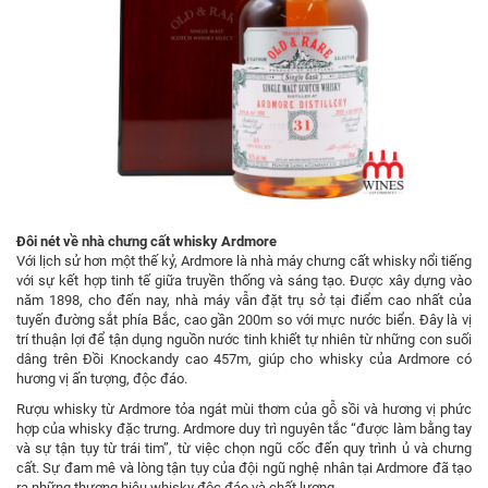
Đôi nét về nhà chưng cất whisky Ardmore
Với lịch sử hơn một thế kỷ, Ardmore là nhà máy chưng cất whisky nổi tiếng
với sự kết hợp tinh tế giữa truyền thống và sáng tạo. Được xây dựng vào
năm 1898, cho đến nay, nhà máy vẫn đặt trụ sở tại điểm cao nhất của
tuyến đường sắt phía Bắc, cao gần 200m so với mực nước biển. Đây là vị
trí thuận lợi để tận dụng nguồn nước tinh khiết tự nhiên từ những con suối
dâng trên Đồi Knockandy cao 457m, giúp cho whisky của Ardmore có
hương vị ấn tượng, độc đáo.
Rượu whisky từ Ardmore tỏa ngát mùi thơm của gỗ sồi và hương vị phức
hợp của whisky đặc trưng. Ardmore duy trì nguyên tắc “được làm bằng tay
và sự tận tụy từ trái tim”, từ việc chọn ngũ cốc đến quy trình ủ và chưng
cất. Sự đam mê và lòng tận tụy của đội ngũ nghệ nhân tại Ardmore đã tạo
ra những thương hiệu whisky độc đáo và chất lượng.