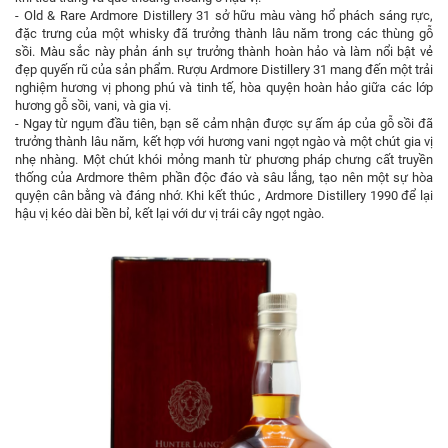
- Old & Rare Ardmore Distillery 31 sở hữu màu vàng hổ phách sáng rực,
đặc trưng của một whisky đã trưởng thành lâu năm trong các thùng gỗ
sồi. Màu sắc này phản ánh sự trưởng thành hoàn hảo và làm nổi bật vẻ
đẹp quyến rũ của sản phẩm. Rượu Ardmore Distillery 31 mang đến một trải
nghiệm hương vị phong phú và tinh tế, hòa quyện hoàn hảo giữa các lớp
hương gỗ sồi, vani, và gia vị.
- Ngay từ ngụm đầu tiên, bạn sẽ cảm nhận được sự ấm áp của gỗ sồi đã
trưởng thành lâu năm, kết hợp với hương vani ngọt ngào và một chút gia vị
nhẹ nhàng. Một chút khói mỏng manh từ phương pháp chưng cất truyền
thống của Ardmore thêm phần độc đáo và sâu lắng, tạo nên một sự hòa
quyện cân bằng và đáng nhớ. Khi kết thúc , Ardmore Distillery 1990 để lại
hậu vị kéo dài bền bỉ, kết lại với dư vị trái cây ngọt ngào.