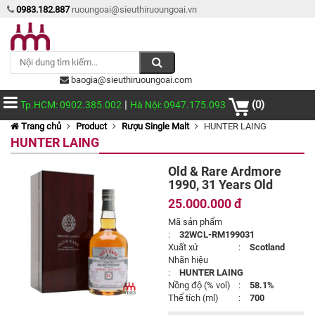
0983.182.887
ruoungoai@sieuthiruoungoai.vn
baogia@sieuthiruoungoai.com
|
(0)
Tp.HCM: 0902.385.002
Hà Nội: 0947.175.093
Trang chủ
Product
Rượu Single Malt
HUNTER LAING
HUNTER LAING
Old & Rare Ardmore
1990, 31 Years Old
25.000.000 đ
Mã sản phẩm
:
32WCL-RM199031
Xuất xứ
:
Scotland
Nhãn hiệu
:
HUNTER LAING
Nồng độ (% vol)
:
58.1%
Thể tích (ml)
:
700