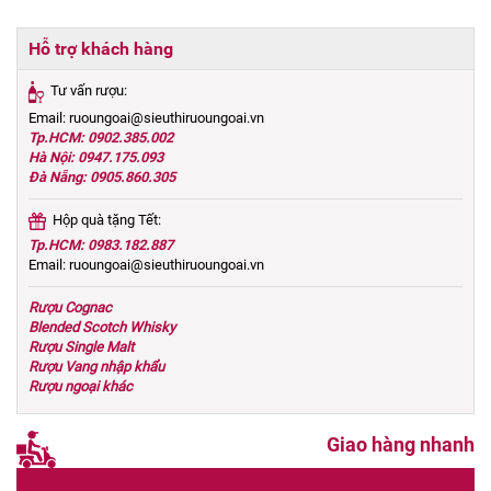
Hỗ trợ khách hàng
Tư vấn rượu:
Email: ruoungoai@sieuthiruoungoai.vn
Tp.HCM: 0902.385.002
Hà Nội: 0947.175.093
Đà Nẵng: 0905.860.305
Hộp quà tặng Tết:
Tp.HCM: 0983.182.887
Email: ruoungoai@sieuthiruoungoai.vn
Rượu Cognac
Blended Scotch Whisky
Rượu Single Malt
Rượu Vang nhập khẩu
Rượu ngoại khác
Giao hàng nhanh