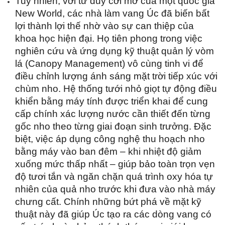
Tuy nhiên, với tư duy cởi mở của một quốc gia 
New World, các nhà làm vang Úc đã biến bất 
lợi thành lợi thế nhờ vào sự can thiệp của 
khoa học hiện đại. Họ tiên phong trong việc 
nghiên cứu và ứng dụng kỹ thuật quản lý vòm 
lá (Canopy Management) vô cùng tinh vi để 
điều chỉnh lượng ánh sáng mặt trời tiếp xúc với 
chùm nho. Hệ thống tưới nhỏ giọt tự động điều 
khiển bằng máy tính được triển khai để cung 
cấp chính xác lượng nước cần thiết đến từng 
gốc nho theo từng giai đoạn sinh trưởng. Đặc 
biệt, việc áp dụng công nghệ thu hoạch nho 
bằng máy vào ban đêm – khi nhiệt độ giảm 
xuống mức thấp nhất – giúp bảo toàn trọn vẹn 
độ tươi tắn và ngăn chặn quá trình oxy hóa tự 
nhiên của quả nho trước khi đưa vào nhà máy 
chưng cất. Chính những bứt phá về mặt kỹ 
thuật này đã giúp Úc tạo ra các dòng vang có 