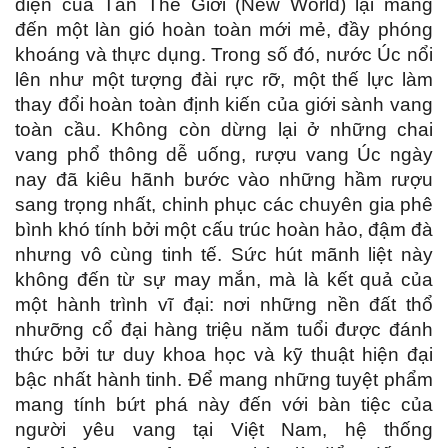
diện của Tân Thế Giới (New World) lại mang 
đến một làn gió hoàn toàn mới mẻ, đầy phóng 
khoáng và thực dụng. Trong số đó, nước Úc nổi 
lên như một tượng đài rực rỡ, một thế lực làm 
thay đổi hoàn toàn định kiến của giới sành vang 
toàn cầu. Không còn dừng lại ở những chai 
vang phổ thông dễ uống, rượu vang Úc ngày 
nay đã kiêu hãnh bước vào những hầm rượu 
sang trọng nhất, chinh phục các chuyên gia phê 
bình khó tính bởi một cấu trúc hoàn hảo, đậm đà 
nhưng vô cùng tinh tế. Sức hút mãnh liệt này 
không đến từ sự may mắn, mà là kết quả của 
một hành trình vĩ đại: nơi những nền đất thổ 
nhưỡng cổ đại hàng triệu năm tuổi được đánh 
thức bởi tư duy khoa học và kỹ thuật hiện đại 
bậc nhất hành tinh. Để mang những tuyệt phẩm 
mang tính bứt phá này đến với bàn tiệc của 
người yêu vang tại Việt Nam, hệ thống 