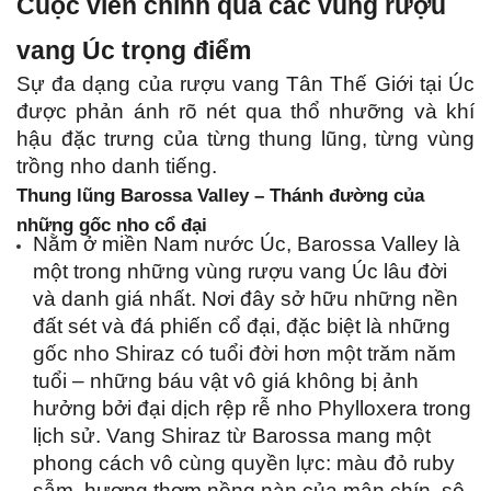
Cuộc viễn chinh qua các vùng rượu 
vang Úc trọng điểm
Sự đa dạng của rượu vang Tân Thế Giới tại Úc 
được phản ánh rõ nét qua thổ nhưỡng và khí 
hậu đặc trưng của từng thung lũng, từng vùng 
trồng nho danh tiếng.
Thung lũng Barossa Valley – Thánh đường của 
những gốc nho cổ đại
Nằm ở miền Nam nước Úc, Barossa Valley là 
một trong những vùng rượu vang Úc lâu đời 
và danh giá nhất. Nơi đây sở hữu những nền 
đất sét và đá phiến cổ đại, đặc biệt là những 
gốc nho Shiraz có tuổi đời hơn một trăm năm 
tuổi – những báu vật vô giá không bị ảnh 
hưởng bởi đại dịch rệp rễ nho Phylloxera trong 
lịch sử. Vang Shiraz từ Barossa mang một 
phong cách vô cùng quyền lực: màu đỏ ruby 
sẫm, hương thơm nồng nàn của mận chín, sô 