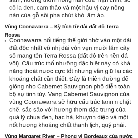
cô la đen, cam thảo và một hậu vị cay nồng 
nàn của gỗ sồi pha chút khói ấm áp.
Vùng Coonawarra – Kỳ tích từ dải đất đỏ Terra 
Rossa
Coonawarra nổi tiếng thế giới nhờ vào một dải 
đất độc nhất vô nhị dài vỏn vẹn mười lăm cây 
số mang tên Terra Rossa (đất đỏ trên nền đá 
vôi). Cấu trúc thổ nhưỡng đặc biệt này có khả 
năng thoát nước cực tốt nhưng vẫn giữ lại các 
khoáng chất cần thiết. Đây là thiên đường để 
giống nho Cabernet Sauvignon phô diễn toàn 
bộ sự tinh túy. Vang Cabernet Sauvignon của 
vùng Coonawarra sở hữu cấu trúc tannin chặt 
chẽ, sắc sảo với hương thơm đặc trưng của 
quả lý chua đen, bạc hà, khuynh diệp và một 
nốt hương khoáng chất thanh lịch, quý phái.
Vùng Margaret River – Phong vị Bordeaux của nước 