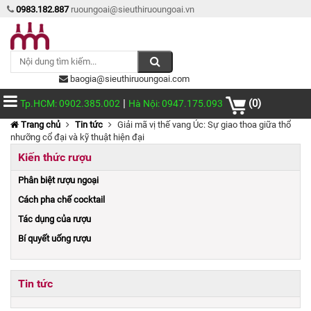
0983.182.887
ruoungoai@sieuthiruoungoai.vn
baogia@sieuthiruoungoai.com
|
(0)
Tp.HCM: 0902.385.002
Hà Nội: 0947.175.093
Trang chủ
Tin tức
Giải mã vị thế vang Úc: Sự giao thoa giữa thổ
nhưỡng cổ đại và kỹ thuật hiện đại
Kiến thức rượu
Phân biệt rượu ngoại
Cách pha chế cocktail
Tác dụng của rượu
Bí quyết uống rượu
Tin tức