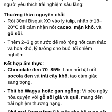
người yêu thích trải nghiệm sâu lắng:
Thưởng thức nguyên chất
:
Rót 30ml Bisquit XO vào ly tulip, nhấp ở 18–
20°C để cảm nhận nốt 
cacao
, 
mận khô
, và 
gỗ sồi
.
Thêm 2–3 giọt nước để mở rộng nốt cam thảo 
và hoa khô, lý tưởng cho buổi tối chiêm 
nghiệm.
Kết hợp ẩm thực
:
Chocolate đen 70–85%
: Làm nổi bật nốt 
socola đen
 và 
trái cây khô
, tạo cảm giác 
sang trọng.
Thịt bò Wagyu hoặc gan ngỗng
: Vị béo ngậy 
hòa quyện với 
gỗ sồi già
 và 
quế
, mang đến 
trải nghiệm thượng hạng.