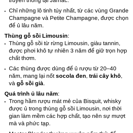
truyền thống tại Jarnac.
Chỉ những lô tinh túy nhất, từ các vùng Grande 
Champagne và Petite Champagne, được chọn 
để ủ lâu năm.
Thùng gỗ sồi Limousin
:
Thùng gỗ sồi từ rừng Limousin, giàu tannin, 
được phơi khô tự nhiên 3 năm để giữ trọn hợp 
chất thơm.
Các thùng được dùng để ủ rượu từ 20–40 
năm, mang lại nốt 
socola đen
, 
trái cây khô
, 
và 
gỗ sồi già
.
Quá trình ủ lâu năm
:
Trong hầm rượu mát mẻ của Bisquit, whisky 
được ủ trong thùng gỗ sồi Limousin, nơi thời 
gian làm mềm các hợp chất, tạo nên sự mượt 
mà và phức tạp.