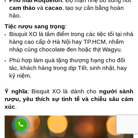
Phô mai Roquefort
: Độ mặn nhẹ bổ sung nốt 
cam thảo
 và 
cacao
, tạo sự cân bằng hoàn 
hảo.
Tiệc rượu sang trọng
:
Bisquit XO là tâm điểm trong các tiệc tối tại nhà 
hàng cao cấp ở Hà Nội hay TP.HCM, nhấm 
nháp cùng chocolate đen hoặc thịt Wagyu.
Phù hợp làm quà tặng thượng hạng cho đối 
tác, khách hàng trong dịp Tết, sinh nhật, hay 
kỷ niệm.
Ý nghĩa
: Bisquit XO là dành cho 
người sành 
rượu, yêu thích sự tinh tế và chiều sâu cảm 
xúc
.