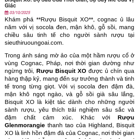
Giác
03/10/2025
Khám phá **Rượu Bisquit XO**, cognac ủ lâu 
năm với vị socola đen, mận khô, gỗ sồi, mang 
chiều sâu tinh tế cho người sành rượu tại 
sieuthiruoungoai.com.
Trong ánh sáng mờ ảo của một hầm rượu cổ ở 
vùng Cognac, Pháp, nơi thời gian dường như 
ngừng trôi, 
Rượu Bisquit XO
 được ủ chín qua 
hàng thập kỷ, mang đến sự trưởng thành và tinh 
tế trong từng giọt. Với vị socola đen đậm đà, 
mận khô ngọt ngào, và gỗ sồi già sâu lắng, 
Bisquit XO là kiệt tác dành cho những người 
sành rượu, yêu thích trải nghiệm sâu sắc và 
đậm chất cảm xúc. Khác với 
Rượu 
Glenmorangie
 thanh tao của Highland, Bisquit 
XO là linh hồn đậm đà của Cognac, nơi thời gian 