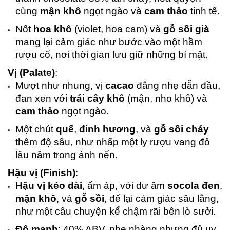
cùng 
mận khô
 ngọt ngào và 
cam thảo
 tinh tế.
Nốt 
hoa khô
 (violet, hoa cam) và 
gỗ sồi già
mang lại cảm giác như bước vào một hầm 
rượu cổ, nơi thời gian lưu giữ những bí mật.
Vị (Palate)
:
Mượt như nhung, vị 
cacao
 đắng nhẹ dẫn đầu, 
đan xen với 
trái cây khô
 (mận, nho khô) và 
cam thảo
 ngọt ngào.
Một chút 
quế
, 
đinh hương
, và 
gỗ sồi cháy
thêm độ sâu, như nhấp một ly rượu vang đỏ 
lâu năm trong ánh nến.
Hậu vị (Finish)
:
Hậu vị kéo dài
, ấm áp, với dư âm 
socola đen
, 
mận khô
, và 
gỗ sồi
, để lại cảm giác sâu lắng, 
như một câu chuyện kể chậm rãi bên lò sưởi.
Độ mạnh
: 40% ABV, nhẹ nhàng nhưng đủ uy 