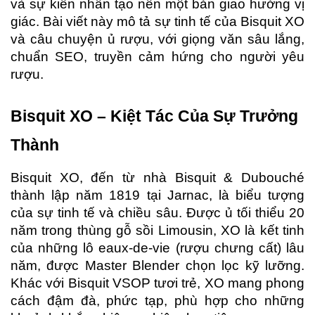
và sự kiên nhẫn tạo nên một bản giao hưởng vị 
giác. Bài viết này mô tả sự tinh tế của Bisquit XO 
và câu chuyện ủ rượu, với giọng văn sâu lắng, 
chuẩn SEO, truyền cảm hứng cho người yêu 
rượu.
Bisquit XO – Kiệt Tác Của Sự Trưởng 
Thành
Bisquit XO, đến từ nhà Bisquit & Dubouché 
thành lập năm 1819 tại Jarnac, là biểu tượng 
của sự tinh tế và chiều sâu. Được ủ tối thiểu 20 
năm trong thùng gỗ sồi Limousin, XO là kết tinh 
của những lô eaux-de-vie (rượu chưng cất) lâu 
năm, được Master Blender chọn lọc kỹ lưỡng. 
Khác với Bisquit VSOP tươi trẻ, XO mang phong 
cách đậm đà, phức tạp, phù hợp cho những 