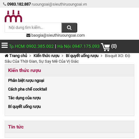
0983.182.887
ruoungoai@sieuthiruoungoai.vn
baogia@sieuthiruoungoai.com
|
(0)
Tp.HCM: 0902.385.002
Hà Nội: 0947.175.093
Trang chủ
Kiến thức rượu
Bí quyết uống rượu
Bisquit XO: Độ
Sâu Của Thời Gian, Sự Say Mê Của Vị Giác
Kiến thức rượu
Phân biệt rượu ngoại
Cách pha chế cocktail
Tác dụng của rượu
Bí quyết uống rượu
Tin tức