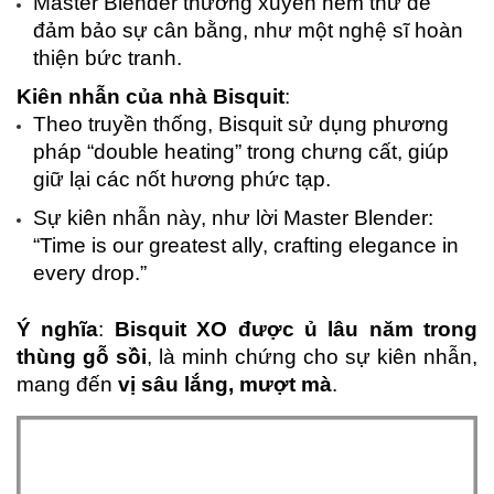
Master Blender thường xuyên nếm thử để 
đảm bảo sự cân bằng, như một nghệ sĩ hoàn 
thiện bức tranh.
Kiên nhẫn của nhà Bisquit
:
Theo truyền thống, Bisquit sử dụng phương 
pháp “double heating” trong chưng cất, giúp 
giữ lại các nốt hương phức tạp.
Sự kiên nhẫn này, như lời Master Blender: 
“Time is our greatest ally, crafting elegance in 
every drop.”
Ý nghĩa
: 
Bisquit XO được ủ lâu năm trong 
thùng gỗ sồi
, là minh chứng cho sự kiên nhẫn, 
mang đến 
vị sâu lắng, mượt mà
.