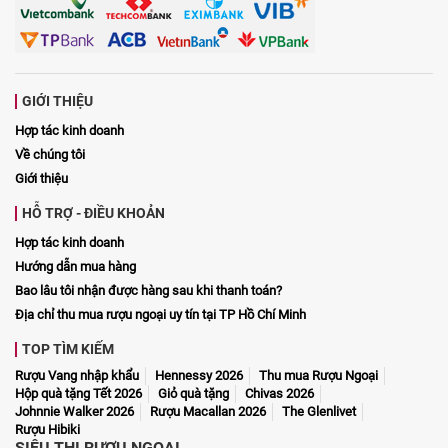
GIỚI THIỆU
Hợp tác kinh doanh
Về chúng tôi
Giới thiệu
HỖ TRỢ - ĐIỀU KHOẢN
Hợp tác kinh doanh
Hướng dẫn mua hàng
Bao lâu tôi nhận được hàng sau khi thanh toán?
Địa chỉ thu mua rượu ngoại uy tín tại TP Hồ Chí Minh
TOP TÌM KIẾM
Rượu Vang nhập khẩu
Hennessy 2026
Thu mua Rượu Ngoại
Hộp quà tặng Tết 2026
Giỏ quà tặng
Chivas 2026
Johnnie Walker 2026
Rượu Macallan 2026
The Glenlivet
Rượu Hibiki
SIÊU THỊ RƯỢU NGOẠI