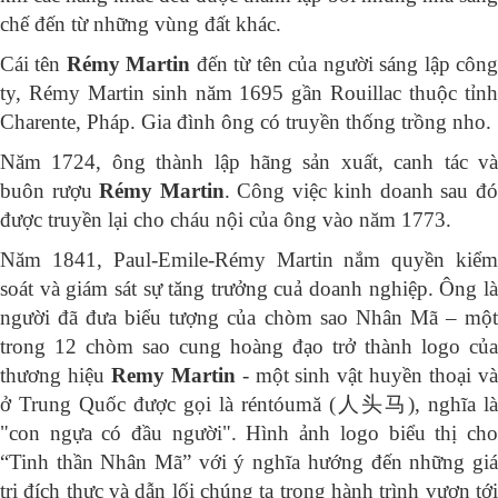
chế đến từ những vùng đất khác.
Cái tên
Rémy Martin
đến từ tên của người sáng lập côn
ty, Rémy Martin sinh năm 1695 gần Rouillac thuộc tỉnh
Charente, Pháp. Gia đình ông có truyền thống trồng nho.
Năm 1724, ông thành lập hãng sản xuất, canh tác và
buôn rượu
Rémy Martin
. Công việc kinh doanh sau đ
được truyền lại cho cháu nội của ông vào năm 1773.
Năm 1841, Paul-Emile-Rémy Martin nắm quyền kiểm
soát và giám sát sự tăng trưởng cuả doanh nghiệp. Ông là
người đã đưa biểu tượng của chòm sao Nhân Mã – một
trong 12 chòm sao cung hoàng đạo trở thành logo của
thương hiệu
Remy Martin
- một sinh vật huyền thoại v
ở Trung Quốc được gọi là réntóumă (人头马), nghĩa là
"con ngựa có đầu người". Hình ảnh logo biểu thị cho
“Tinh thần Nhân Mã” với ý nghĩa hướng đến những giá
trị đích thực và dẫn lối chúng ta trong hành trình vươn tới