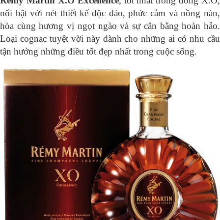
Rémy Martin X.O Excellence
, tốt nhất trong dòng X.O,
nổi bật với nét thiết kế độc đáo, phức cảm và nồng nàn,
hòa cùng hương vị ngọt ngào và sự cân bằng hoàn hảo.
Loại cognac tuyệt vời này dành cho những ai có nhu cầu
tận hưởng những điều tốt đẹp nhất trong cuộc sống.