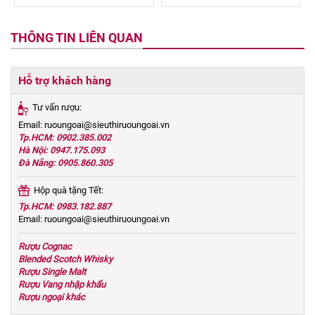
THÔNG TIN LIÊN QUAN
Hỗ trợ khách hàng
Tư vấn rượu:
Email: ruoungoai@sieuthiruoungoai.vn
Tp.HCM: 0902.385.002
Hà Nội: 0947.175.093
Đà Nẵng: 0905.860.305
Hộp quà tặng Tết:
Tp.HCM: 0983.182.887
Email: ruoungoai@sieuthiruoungoai.vn
Rượu Cognac
Blended Scotch Whisky
Rượu Single Malt
Rượu Vang nhập khẩu
Rượu ngoại khác