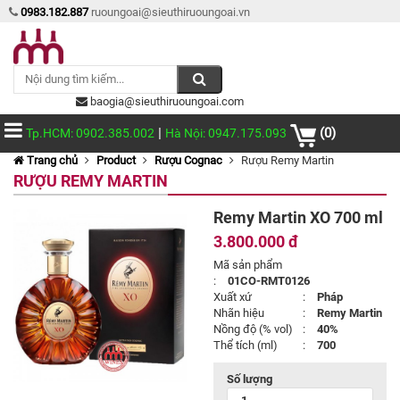
0983.182.887
ruoungoai@sieuthiruoungoai.vn
baogia@sieuthiruoungoai.com
|
(0)
Tp.HCM: 0902.385.002
Hà Nội: 0947.175.093
Trang chủ
Product
Rượu Cognac
Rượu Remy Martin
RƯỢU REMY MARTIN
Remy Martin XO 700 ml
3.800.000 đ
Mã sản phẩm
:
01CO-RMT0126
Xuất xứ
:
Pháp
Nhãn hiệu
:
Remy Martin
Nồng độ (% vol)
:
40%
Thể tích (ml)
:
700
Số lượng