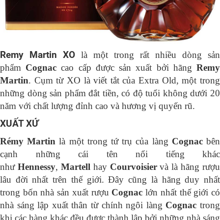
Remy Martin XO
là một trong rất nhiều dòng sản
phẩm
Cognac
cao cấp được sản xuất bởi hãng
Rem
Martin
. Cụm từ XO là viết tắt của Extra Old, một trong
những dòng sản phẩm đắt tiền, có độ tuổi không dưới 20
năm với chất lượng đỉnh cao và hương vị quyến rũ.
XUẤT XỨ
Rémy Martin
là một trong tứ trụ của làng
Cognac
bê
cạnh những cái tên nổi tiếng khác
như
Hennessy
,
Martell
hay
Courvoisier
và là hãng rượu
lâu đời nhất trên thế giới. Đây cũng là hãng duy nhất
trong bốn nhà sản xuất rượu
Cognac
lớn nhất thế giới c
nhà sáng lập xuất thân từ chính ngôi làng
Cognac
tron
khi các hàng khác đều được thành lập bởi những nhà sáng