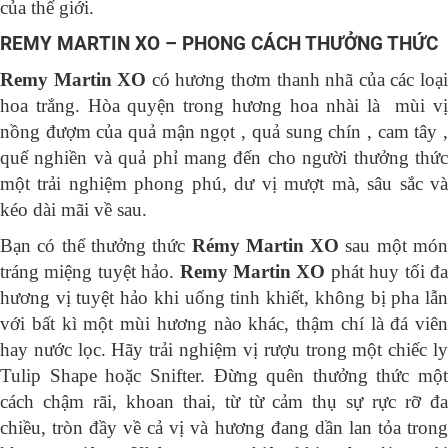
của thế giới.
REMY MARTIN XO – PHONG CÁCH THƯỞNG THỨC
Remy Martin XO
có hương thơm thanh nhã của các loạ
hoa trắng. Hòa quyện trong hương hoa nhài là mùi vị
nồng đượm của quả mận ngọt , quả sung chín , cam tây ,
quế nghiền và quả phỉ mang đến cho người thưởng thức
một trải nghiệm phong phú, dư vị mượt mà, sâu sắc và
kéo dài mãi về sau.
Bạn có thể thưởng thức
Rémy Martin XO
sau một mó
tráng miệng tuyệt hảo.
Remy Martin XO
phát huy tối đ
hương vị tuyệt hảo khi uống tinh khiết, không bị pha lẫn
với bất kì một mùi hương nào khác, thậm chí là đá viên
hay nước lọc. Hãy trải nghiệm vị rượu trong một chiếc ly
Tulip Shape hoặc Snifter. Đừng quên thưởng thức một
cách chậm rãi, khoan thai, từ từ cảm thụ sự rực rỡ đa
chiều, tròn đầy về cả vị và hương đang dần lan tỏa trong