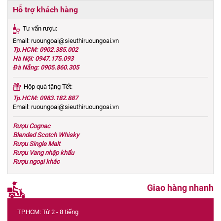
Hỗ trợ khách hàng
Tư vấn rượu:
Email: ruoungoai@sieuthiruoungoai.vn
Tp.HCM: 0902.385.002
Hà Nội: 0947.175.093
Đà Nẵng: 0905.860.305
Hộp quà tặng Tết:
Tp.HCM: 0983.182.887
Email: ruoungoai@sieuthiruoungoai.vn
Rượu Cognac
Blended Scotch Whisky
Rượu Single Malt
Rượu Vang nhập khẩu
Rượu ngoại khác
Giao hàng nhanh
TP.HCM: Từ 2 - 8 tiếng