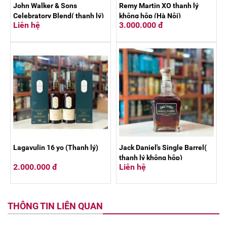
John Walker & Sons
Remy Martin XO thanh lý
Celebratory Blend( thanh lý)
không hộp (Hà Nội)
Liên hệ
3.000.000 đ
Lagavulin 16 yo (Thanh lý)
Jack Daniel's Single Barrel(
thanh lý không hộp)
2.000.000 đ
Liên hệ
THÔNG TIN LIÊN QUAN