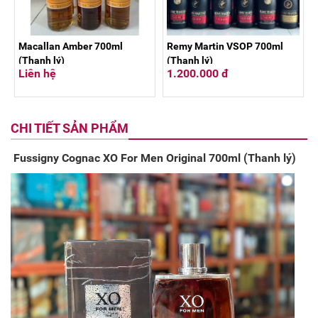
Macallan Amber 700ml
Remy Martin VSOP 700ml
(Thanh lý)
(Thanh lý)
Liên hệ
1.200.000 đ
CHI TIẾT SẢN PHẨM
Fussigny Cognac XO For Men Original 700ml (Thanh lý)