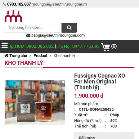
0983.182.887
ruoungoai@sieuthiruoungoai.vn
baogia@sieuthiruoungoai.com
|
(0)
Tp.HCM: 0902.385.002
Hà Nội: 0947.175.093
Trang chủ
Product
Kho thanh lý
KHO THANH LÝ
Fussigny Cognac XO
For Men Original
(Thanh lý)
1.900.000 đ
Mã sản phẩm
:
01TL-XOFM250425
Xuất xứ
:
Pháp
Nồng độ (% vol)
:
40%
Thể tích (ml)
:
700
Số lượng