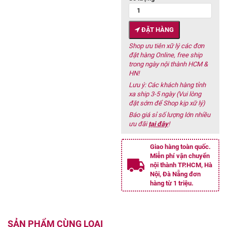
ĐẶT HÀNG
Shop ưu tiên xữ lý các đơn
đặt hàng Online, free ship
trong ngày nội thành HCM &
HN!
Lưu ý: Các khách hàng tỉnh
xa ship 3-5 ngày (Vui lòng
đặt sớm để Shop kịp xữ lý)
Báo giá sỉ số lượng lớn nhiều
ưu đãi
tại đây
!
Giao hàng toàn quốc.
Miễn phí vận chuyển
nội thành TP.HCM, Hà
Nội, Đà Nẵng đơn
hàng từ 1 triệu.
SẢN PHẨM CÙNG LOẠI