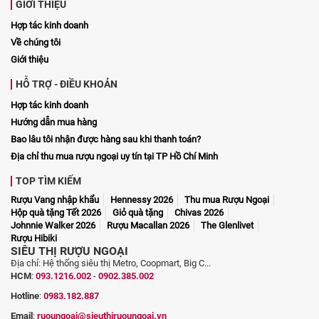
GIỚI THIỆU
Hợp tác kinh doanh
Về chúng tôi
Giới thiệu
HỖ TRỢ - ĐIỀU KHOẢN
Hợp tác kinh doanh
Hướng dẫn mua hàng
Bao lâu tôi nhận được hàng sau khi thanh toán?
Địa chỉ thu mua rượu ngoại uy tín tại TP Hồ Chí Minh
TOP TÌM KIẾM
Rượu Vang nhập khẩu
Hennessy 2026
Thu mua Rượu Ngoại
Hộp quà tặng Tết 2026
Giỏ quà tặng
Chivas 2026
Johnnie Walker 2026
Rượu Macallan 2026
The Glenlivet
Rượu Hibiki
SIÊU THỊ RƯỢU NGOẠI
Địa chỉ: Hệ thống siêu thị Metro, Coopmart, Big C...
HCM
:
093.1216.002
-
0902.385.002
Hotline
:
0983.182.887
Email
:
ruoungoai@sieuthiruoungoai.vn