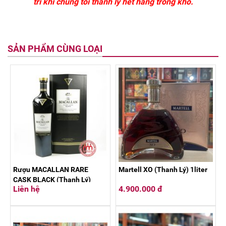
trì khi chúng tôi thanh lý hết hàng trong kho.
SẢN PHẨM CÙNG LOẠI
Rượu MACALLAN RARE
Martell XO (Thanh Lý) 1liter
CASK BLACK (Thanh Lý)
Liên hệ
4.900.000 đ