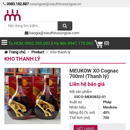
0983.182.887
ruoungoai@sieuthiruoungoai.vn
baogia@sieuthiruoungoai.com
|
(0)
Tp.HCM: 0902.385.002
Hà Nội: 0947.175.093
Trang chủ
Product
Kho thanh lý
KHO THANH LÝ
MEUKOW XO Cognac
700ml (Thanh lý)
Liên hệ báo giá
Mã sản phẩm
:
03CO-MEK0832-01
Xuất xứ
:
Pháp
Nhãn hiệu
:
Meukow
Nồng độ (% vol)
:
40%
Thể tích (ml)
:
700
HẾT HÀNG