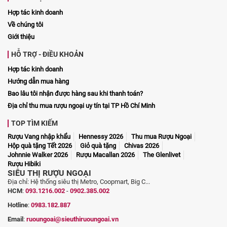
Hợp tác kinh doanh
Về chúng tôi
Giới thiệu
HỖ TRỢ - ĐIỀU KHOẢN
Hợp tác kinh doanh
Hướng dẫn mua hàng
Bao lâu tôi nhận được hàng sau khi thanh toán?
Địa chỉ thu mua rượu ngoại uy tín tại TP Hồ Chí Minh
TOP TÌM KIẾM
Rượu Vang nhập khẩu
Hennessy 2026
Thu mua Rượu Ngoại
Hộp quà tặng Tết 2026
Giỏ quà tặng
Chivas 2026
Johnnie Walker 2026
Rượu Macallan 2026
The Glenlivet
Rượu Hibiki
SIÊU THỊ RƯỢU NGOẠI
Địa chỉ: Hệ thống siêu thị Metro, Coopmart, Big C...
HCM
:
093.1216.002
-
0902.385.002
Hotline
:
0983.182.887
Email
:
ruoungoai@sieuthiruoungoai.vn