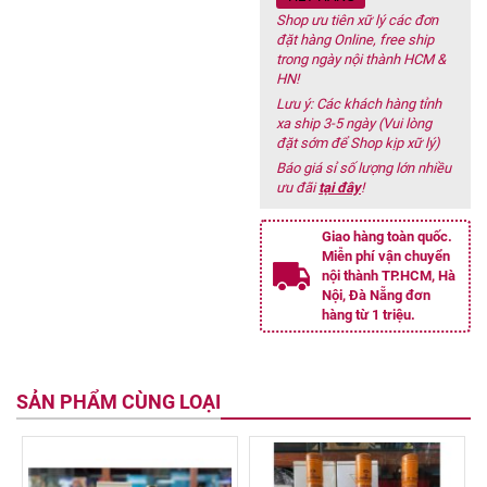
Shop ưu tiên xữ lý các đơn
đặt hàng Online, free ship
trong ngày nội thành HCM &
HN!
Lưu ý: Các khách hàng tỉnh
xa ship 3-5 ngày (Vui lòng
đặt sớm để Shop kịp xữ lý)
Báo giá sỉ số lượng lớn nhiều
ưu đãi
tại đây
!
Giao hàng toàn quốc.
Miễn phí vận chuyển
nội thành TP.HCM, Hà
Nội, Đà Nẵng đơn
hàng từ 1 triệu.
SẢN PHẨM CÙNG LOẠI