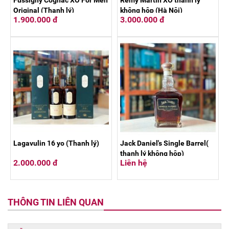
Fussigny Cognac XO For Men
Remy Martin XO thanh lý
Original (Thanh lý)
không hộp (Hà Nội)
1.900.000 đ
3.000.000 đ
Lagavulin 16 yo (Thanh lý)
Jack Daniel's Single Barrel(
thanh lý không hộp)
2.000.000 đ
Liên hệ
THÔNG TIN LIÊN QUAN