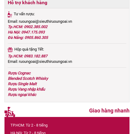
Hỗ trợ khách hàng
Tư vấn rượu:
Email: ruoungoai@sieuthiruoungoai.vn
Tp.HCM: 0902.385.002
Hà Nội: 0947.175.093
Đà Nẵng: 0905.860.305
Hộp quà tặng Tết:
Tp.HCM: 0983.182.887
Email: ruoungoai@sieuthiruoungoai.vn
Rượu Cognac
Blended Scotch Whisky
Rượu Single Malt
Rượu Vang nhập khẩu
Rượu ngoại khác
Giao hàng nhanh
TP.HCM: Từ 2 - 8 tiếng
Hà Nội: Từ 2 - 8 tiếng