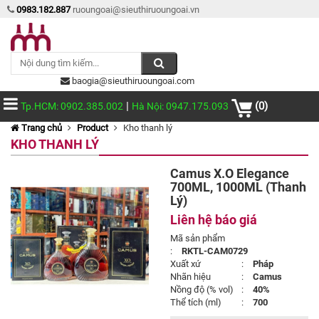
0983.182.887
ruoungoai@sieuthiruoungoai.vn
baogia@sieuthiruoungoai.com
|
(0)
Tp.HCM: 0902.385.002
Hà Nội: 0947.175.093
Trang chủ
Product
Kho thanh lý
KHO THANH LÝ
Camus X.O Elegance
700ML, 1000ML (Thanh
Lý)
Liên hệ báo giá
Mã sản phẩm
:
RKTL-CAM0729
Xuất xứ
:
Pháp
Nhãn hiệu
:
Camus
Nồng độ (% vol)
:
40%
Thể tích (ml)
:
700