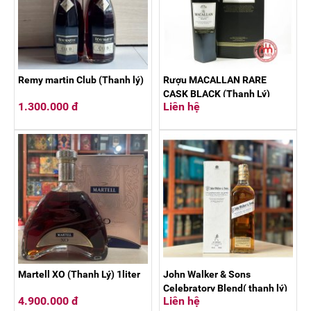
Remy martin Club (Thanh lý)
Rượu MACALLAN RARE
CASK BLACK (Thanh Lý)
1.300.000 đ
Liên hệ
Martell XO (Thanh Lý) 1liter
John Walker & Sons
Celebratory Blend( thanh lý)
4.900.000 đ
Liên hệ