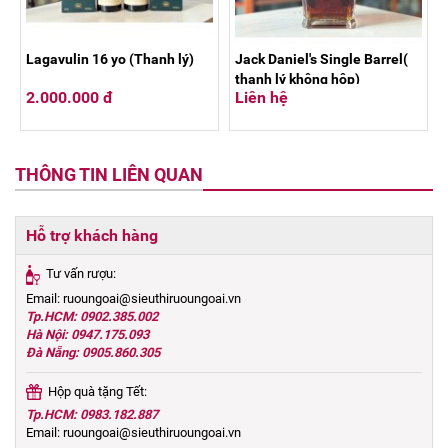
Lagavulin 16 yo (Thanh lý)
Jack Daniel's Single Barrel(
thanh lý không hộp)
2.000.000 đ
Liên hệ
THÔNG TIN LIÊN QUAN
Hỗ trợ khách hàng
Tư vấn rượu:
Email: ruoungoai@sieuthiruoungoai.vn
Tp.HCM: 0902.385.002
Hà Nội: 0947.175.093
Đà Nẵng: 0905.860.305
Hộp quà tặng Tết:
Tp.HCM: 0983.182.887
Email: ruoungoai@sieuthiruoungoai.vn