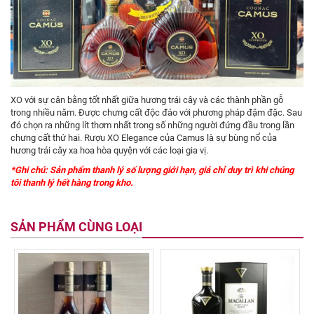
XO với sự cân bằng tốt nhất giữa hương trái cây và các thành phần gỗ
trong nhiều năm. Được chưng cất độc đáo với phương pháp đậm đặc. Sau
đó chọn ra những lít thơm nhất trong số những người đứng đầu trong lần
chưng cất thứ hai. Rượu XO Elegance của Camus là sự bùng nổ của
hương trái cây xa hoa hòa quyện với các loại gia vị.
*Ghi chú: Sản phẩm thanh lý số lượng giới hạn, giá chỉ duy trì khi chúng
tôi thanh lý hết hàng trong kho.
SẢN PHẨM CÙNG LOẠI