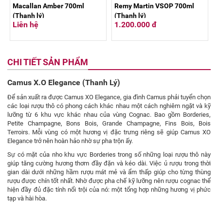
Macallan Amber 700ml
Remy Martin VSOP 700ml
(Thanh lý)
(Thanh lý)
Liên hệ
1.200.000 đ
CHI TIẾT SẢN PHẨM
Camus X.O Elegance (Thanh Lý)
Để sản xuất ra được Camus XO Elegance, gia đình Camus phải tuyển chọn
các loại rượu thô có phong cách khác nhau một cách nghiêm ngặt và kỹ
lưỡng từ 6 khu vực khác nhau của vùng Cognac. Bao gồm Borderies,
Petite Champagne, Bons Bois, Grande Champagne, Fins Bois, Bois
Terroirs. Mỗi vùng có một hương vị đặc trưng riêng sẽ giúp Camus XO
Elegance trở nên hoàn hảo nhờ sự pha trộn ấy.
Sự có mặt của nho khu vực Borderies trong số những loại rượu thô này
giúp tăng cường hương thơm đầy đặn và kéo dài. Việc ủ rượu trong thời
gian dài dưới những hầm rượu mát mẻ và ẩm thấp giúp cho từng thùng
rượu được chín tốt nhất. Nhờ được pha chế kỹ lưỡng nên rượu cognac thể
hiện đầy đủ đặc tính nổi trội của nó: một tổng hợp những hương vị phức
tạp và hài hòa.